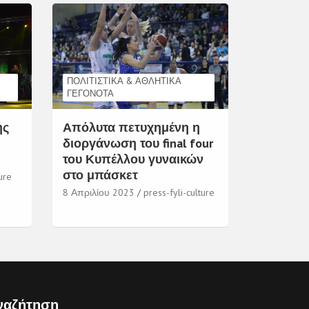
ΠΟΛΙΤΙΣΤΙΚΆ & ΑΘΛΗΤΙΚΆ
ΓΕΓΟΝΌΤΑ
ης
Απόλυτα πετυχημένη η
διοργάνωση του final four
του Κυπέλλου γυναικών
στο μπάσκετ
ure
8 Απριλίου 2023
press-fyli-culture
ναζήτηση