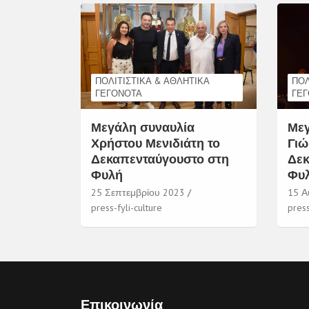
ΠΟΛΙΤΙΣΤΙΚΆ & ΑΘΛΗΤΙΚΆ
ΠΟΛ
ΓΕΓΟΝΌΤΑ
ΓΕ
Μεγάλη συναυλία
Μεγ
Χρήστου Μενιδιάτη το
Γιώ
Δεκαπενταύγουστο στη
Δεκ
Φυλή
Φυ
25 Σεπτεμβρίου 2023
15 Α
press-fyli-culture
press
Επικοινωνία