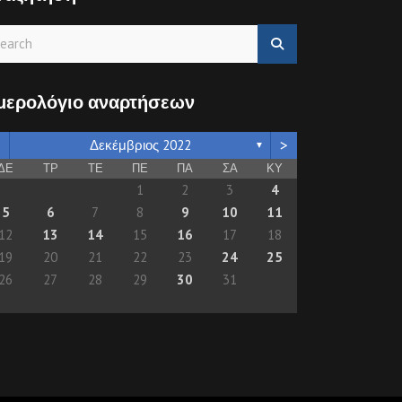
μερολόγιο αναρτήσεων
>
Δεκέμβριος 2022
▼
ΔΕ
ΤΡ
ΤΕ
ΠΕ
ΠΑ
ΣΑ
ΚΥ
1
2
3
4
5
6
7
8
9
10
11
12
13
14
15
16
17
18
19
20
21
22
23
24
25
26
27
28
29
30
31