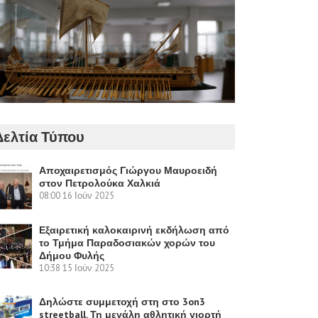
Δελτία Τύπου
Αποχαιρετισμός Γιώργου Μαυροειδή
στον Πετρολούκα Χαλκιά
08:00
16 Ιούν 2025
Εξαιρετική καλοκαιρινή εκδήλωση από
το Τμήμα Παραδοσιακών χορών του
Δήμου Φυλής
10:38
15 Ιούν 2025
Δηλώστε συμμετοχή στη στο 3on3
streetball. Τη μεγάλη αθλητική γιορτή