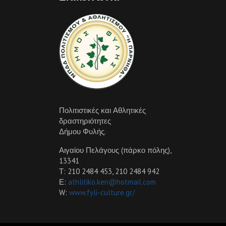
Πολιτιστικές και Αθλητικές
δραστηριότητες
Δήμου Φυλής.
Αιγαίου Πελάγους (πάρκο πόλης),
13341
Τ: 210 2484 453, 210 2484 942
Ε:
athlitiko.ken@hotmail.com
W:
www.fyli-culture.gr/