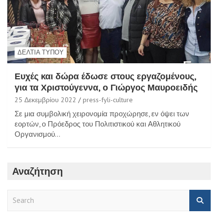
ΔΕΛΤΊΑ ΤΎΠΟΥ
Ευχές και δώρα έδωσε στους εργαζομένους,
για τα Χριστούγεννα, ο Γιώργος Μαυροειδής
25 Δεκεμβρίου 2022
press-fyli-culture
Σε μια συμβολική χειρονομία προχώρησε, εν όψει των
εορτών, ο Πρόεδρος του Πολιτιστικού και Αθλητικού
Οργανισμού…
Αναζήτηση
S
e
a