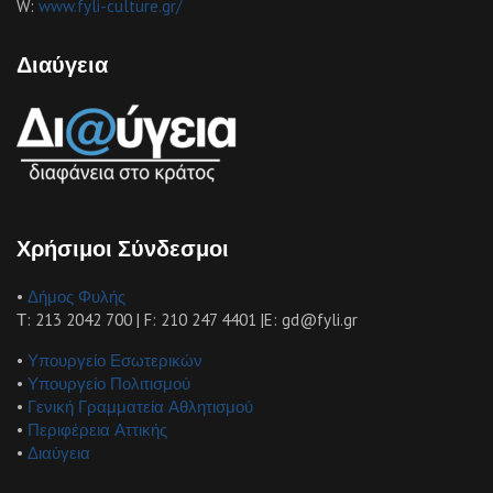
W:
www.fyli-culture.gr/
Διαύγεια
Χρήσιμοι Σύνδεσμοι
•
Δήμος Φυλής
Τ: 213 2042 700 | F: 210 247 4401 |E: gd@fyli.gr
•
Υπουργείο Εσωτερικών
•
Υπουργείο Πολιτισμού
•
Γενική Γραμματεία Αθλητισμού
•
Περιφέρεια Αττικής
•
Διαύγεια