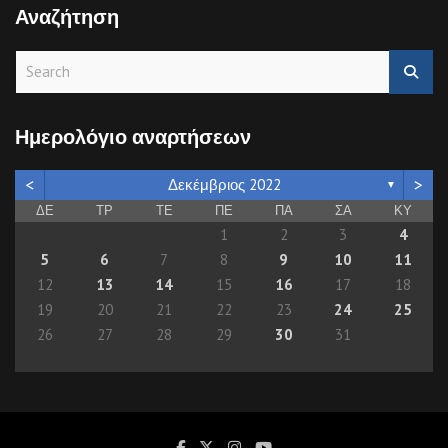
Αναζήτηση
S
e
a
r
Ημερολόγιο αναρτήσεων
c
h
<
>
Δεκέμβριος 2022
▼
ΔΕ
ΤΡ
ΤΕ
ΠΕ
ΠΑ
ΣΑ
ΚΥ
1
2
3
4
5
6
7
8
9
10
11
12
13
14
15
16
17
18
19
20
21
22
23
24
25
26
27
28
29
30
31