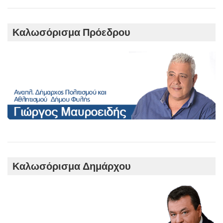
r
c
h
Καλωσόρισμα Πρόεδρου
Καλωσόρισμα Δημάρχου