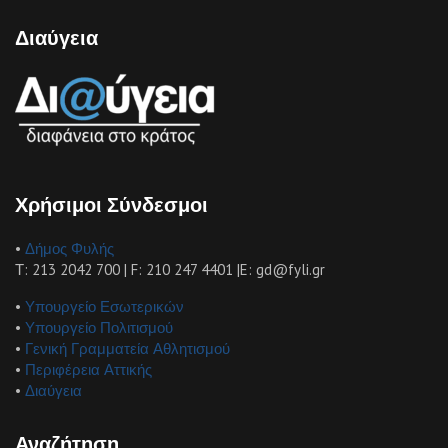
Διαύγεια
Χρήσιμοι Σύνδεσμοι
•
Δήμος Φυλής
Τ: 213 2042 700 | F: 210 247 4401 |E: gd@fyli.gr
•
Υπουργείο Εσωτερικών
•
Υπουργείο Πολιτισμού
•
Γενική Γραμματεία Αθλητισμού
•
Περιφέρεια Αττικής
•
Διαύγεια
Αναζήτηση