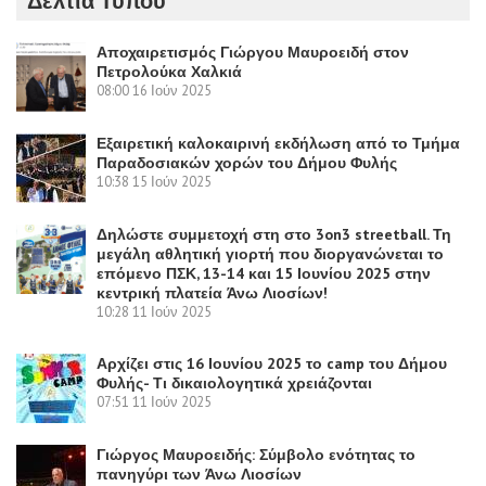
Δελτία Τύπου
Αποχαιρετισμός Γιώργου Μαυροειδή στον
Πετρολούκα Χαλκιά
08:00
16 Ιούν 2025
Εξαιρετική καλοκαιρινή εκδήλωση από το Τμήμα
Παραδοσιακών χορών του Δήμου Φυλής
10:38
15 Ιούν 2025
Δηλώστε συμμετοχή στη στο 3on3 streetball. Τη
μεγάλη αθλητική γιορτή που διοργανώνεται το
επόμενο ΠΣΚ, 13-14 και 15 Ιουνίου 2025 στην
κεντρική πλατεία Άνω Λιοσίων!
10:28
11 Ιούν 2025
Αρχίζει στις 16 Ιουνίου 2025 το camp του Δήμου
Φυλής- Τι δικαιολογητικά χρειάζονται
07:51
11 Ιούν 2025
Γιώργος Μαυροειδής: Σύμβολο ενότητας το
πανηγύρι των Άνω Λιοσίων