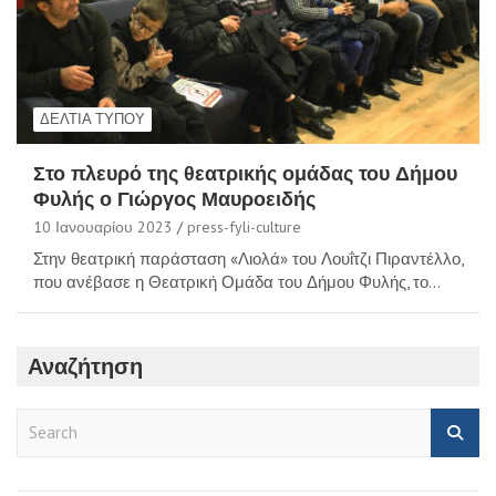
ΔΕΛΤΊΑ ΤΎΠΟΥ
Στο πλευρό της θεατρικής ομάδας του Δήμου
Φυλής ο Γιώργος Μαυροειδής
10 Ιανουαρίου 2023
press-fyli-culture
Στην θεατρική παράσταση «Λιολά» του Λουΐτζι Πιραντέλλο,
που ανέβασε η Θεατρική Ομάδα του Δήμου Φυλής, το…
Αναζήτηση
S
e
a
r