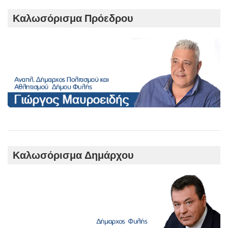
c
h
Καλωσόρισμα Πρόεδρου
Καλωσόρισμα Δημάρχου