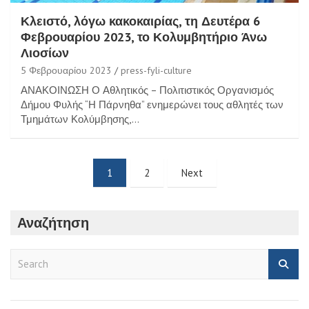
Κλειστό, λόγω κακοκαιρίας, τη Δευτέρα 6
Φεβρουαρίου 2023, το Κολυμβητήριο Άνω
Λιοσίων
5 Φεβρουαρίου 2023
press-fyli-culture
ΑΝΑΚΟΙΝΩΣΗ Ο Αθλητικός – Πολιτιστικός Οργανισμός
Δήμου Φυλής “Η Πάρνηθα” ενημερώνει τους αθλητές των
Τμημάτων Κολύμβησης,…
Σελιδοποίηση
1
2
Next
άρθρων
Αναζήτηση
S
e
a
r