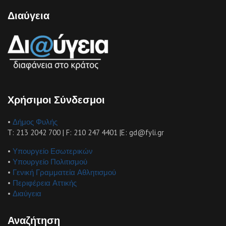
Διαύγεια
Χρήσιμοι Σύνδεσμοι
•
Δήμος Φυλής
Τ: 213 2042 700 | F: 210 247 4401 |E: gd@fyli.gr
•
Υπουργείο Εσωτερικών
•
Υπουργείο Πολιτισμού
•
Γενική Γραμματεία Αθλητισμού
•
Περιφέρεια Αττικής
•
Διαύγεια
Αναζήτηση