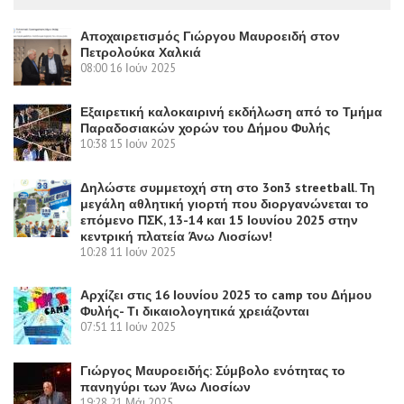
Αποχαιρετισμός Γιώργου Μαυροειδή στον
Πετρολούκα Χαλκιά
08:00
16 Ιούν 2025
Εξαιρετική καλοκαιρινή εκδήλωση από το Τμήμα
Παραδοσιακών χορών του Δήμου Φυλής
10:38
15 Ιούν 2025
Δηλώστε συμμετοχή στη στο 3on3 streetball. Τη
μεγάλη αθλητική γιορτή που διοργανώνεται το
επόμενο ΠΣΚ, 13-14 και 15 Ιουνίου 2025 στην
κεντρική πλατεία Άνω Λιοσίων!
10:28
11 Ιούν 2025
Αρχίζει στις 16 Ιουνίου 2025 το camp του Δήμου
Φυλής- Τι δικαιολογητικά χρειάζονται
07:51
11 Ιούν 2025
Γιώργος Μαυροειδής: Σύμβολο ενότητας το
πανηγύρι των Άνω Λιοσίων
19:28
21 Μάι 2025