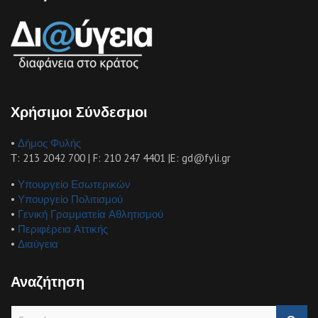
Χρήσιμοι Σύνδεσμοι
•
Δήμος Φυλής
Τ: 213 2042 700 | F: 210 247 4401 |E: gd@fyli.gr
•
Υπουργείο Εσωτερικών
•
Υπουργείο Πολιτισμού
•
Γενική Γραμματεία Αθλητισμού
•
Περιφέρεια Αττικής
•
Διαύγεια
Αναζήτηση
S