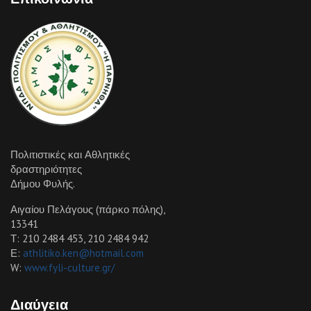
Πολιτιστικές και Αθλητικές
δραστηριότητες
Δήμου Φυλής.
Αιγαίου Πελάγους (πάρκο πόλης),
13341
Τ: 210 2484 453, 210 2484 942
Ε:
athlitiko.ken@hotmail.com
W:
www.fyli-culture.gr/
Διαύγεια