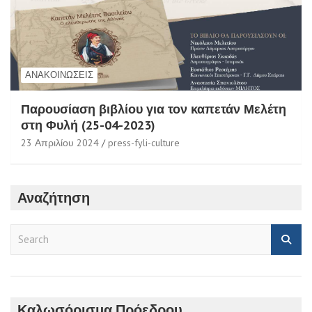
ΑΝΑΚΟΙΝΏΣΕΙΣ
Παρουσίαση βιβλίου για τον καπετάν Μελέτη
στη Φυλή (25-04-2023)
23 Απριλίου 2024
press-fyli-culture
Αναζήτηση
S
e
a
r
c
h
Καλωσόρισμα Πρόεδρου