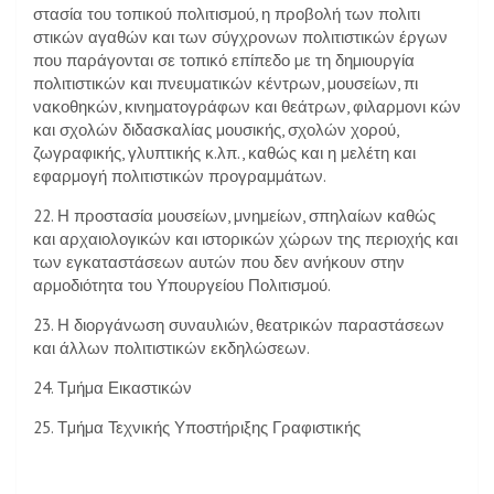
στασία του τοπικού πολιτισµού, η προβολή των πολιτι
στικών αγαθών και των σύγχρονων πολιτιστικών έργων
που παράγονται σε τοπικό επίπεδο µε τη δηµιουργία
πολιτιστικών και πνευµατικών κέντρων, µουσείων, πι
νακοθηκών, κινηµατογράφων και θεάτρων, φιλαρµονι κών
και σχολών διδασκαλίας µουσικής, σχολών χορού,
ζωγραφικής, γλυπτικής κ.λπ., καθώς και η µελέτη και
εφαρµογή πολιτιστικών προγραµµάτων.
22. Η προστασία µουσείων, µνηµείων, σπηλαίων καθώς
και αρχαιολογικών και ιστορικών χώρων της περιοχής και
των εγκαταστάσεων αυτών που δεν ανήκουν στην
αρµοδιότητα του Υπουργείου Πολιτισµού.
23. Η διοργάνωση συναυλιών, θεατρικών παραστάσεων
και άλλων πολιτιστικών εκδηλώσεων.
24. Τµήµα Εικαστικών
25. Τµήµα Τεχνικής Υποστήριξης Γραφιστικής