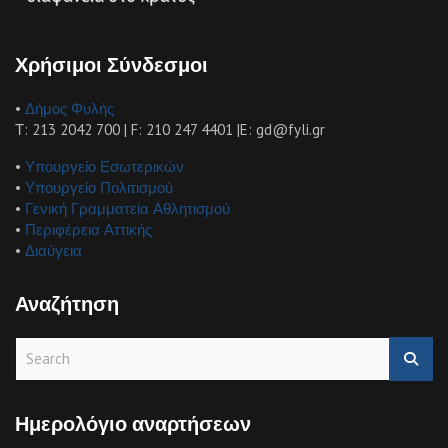
Χρήσιμοι Σύνδεσμοι
•
Δήμος Φυλής
Τ: 213 2042 700 | F: 210 247 4401 |E: gd@fyli.gr
•
Υπουργείο Εσωτερικών
•
Υπουργείο Πολιτισμού
•
Γενική Γραμματεία Αθλητισμού
•
Περιφέρεια Αττικής
•
Διαύγεια
Αναζήτηση
S
e
a
r
Ημερολόγιο αναρτήσεων
c