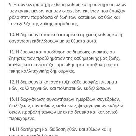
9. Η συγκέντρωση, η έκθεση καθώς και η συντήρηση όλων
των αντικειµένων και των στοιχείων εκείνων που έπαιξαν
ρόλο στην παραδοσιακή ζωή των κατοίκων κα θώς και
την εξέλιξη της λαϊκής παράδοσης.
10. Η δηµιουργία τοπικού ιστορικού αρχείου, καθώς και η
οργάνωση εκδηλώσεων µε τα θέµατα αυτά.
11. Η έρευνα και προώθηση σε δηµόσιες ανοικτές συ
ζητήσεις των προβληµάτων της καθηµερινής µας ζωής,
καθώς και η ανάπτυξη, προώθηση και προβολή της το
πικής καλλιτεχνικής δηµιουργίας.
12. Η δηµιουργία και ανάπτυξη κάθε µορφής πνευµατι
κών, καλλιτεχνικών και πολιτιστικών εκδηλώσεων.
13. Η διοργάνωση συναντήσεων, ηµερίδων, συνεδρίων,
διαλέξεων, συναυλιών, εκθέσεων, ψυχαγωγικών εκδηλώ
σεων, προβολή ταινιών µε εκπαιδευτικό και κοινωνικό
περιεχόµενο.
14. Η διατήρηση και διάδοση ηθών και εθίµων και η
οργάνωση εκδηλώσεων.