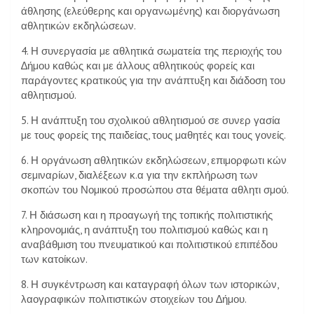
άθλησης (ελεύθερης και οργανωμένης) και διοργάνωση
αθλητικών εκδηλώσεων.
4. Η συνεργασία µε αθλητικά σωµατεία της περιοχής του
∆ήµου καθώς και µε άλλους αθλητικούς φορείς και
παράγοντες κρατικούς για την ανάπτυξη και διάδοση του
αθλητισμού.
5. Η ανάπτυξη του σχολικού αθλητισµού σε συνερ γασία
µε τους φορείς της παιδείας, τους µαθητές και τους γονείς.
6. Η οργάνωση αθλητικών εκδηλώσεων, επιµορφωτι κών
σεµιναρίων, διαλέξεων κ.α για την εκπλήρωση των
σκοπών του Νοµικού προσώπου στα θέµατα αθλητι σµού.
7. Η διάσωση και η προαγωγή της τοπικής πολιτιστικής
κληρονοµιάς, η ανάπτυξη του πολιτισµού καθώς και η
αναβάθµιση του πνευµατικού και πολιτιστικού επιπέδου
των κατοίκων.
8. Η συγκέντρωση και καταγραφή όλων των ιστορικών,
λαογραφικών πολιτιστικών στοιχείων του ∆ήµου.