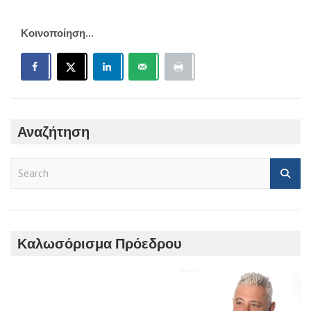
Κοινοποίηση...
Αναζήτηση
S
e
a
r
c
h
Καλωσόρισμα Πρόεδρου