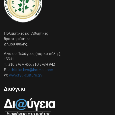
Πολιτιστικές και Αθλητικές
δραστηριότητες
Δήμου Φυλής.
Αιγαίου Πελάγους (πάρκο πόλης),
13341
Τ: 210 2484 453, 210 2484 942
Ε:
athlitiko.ken@hotmail.com
W:
www.fyli-culture.gr/
Διαύγεια