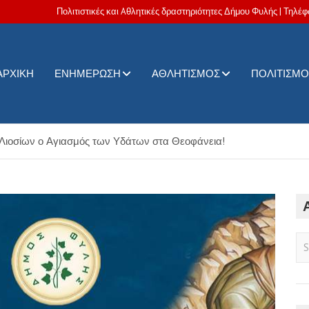
Πολιτιστικές και Aθλητικές δραστηριότητες Δήμου Φυλής | Τηλέφ
ΑΡΧΙΚΉ
ΕΝΗΜΈΡΩΣΗ
ΑΘΛΗΤΙΣΜΌΣ
ΠΟΛΙΤΙΣΜΌ
ς δραστηριότητες Δήμου Φυλής
Λιοσίων ο Αγιασμός των Υδάτων στα Θεοφάνεια!
S
e
a
r
c