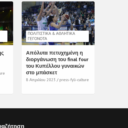
ΠΟΛΙΤΙΣΤΙΚΆ & ΑΘΛΗΤΙΚΆ
ΓΕΓΟΝΌΤΑ
ης
Απόλυτα πετυχημένη η
διοργάνωση του final four
του Κυπέλλου γυναικών
στο μπάσκετ
ure
8 Απριλίου 2023
press-fyli-culture
ναζήτηση