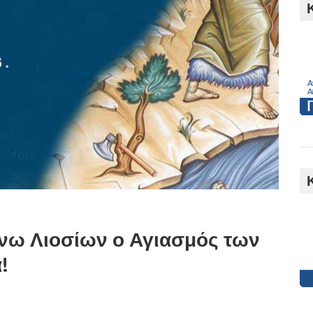
h
νω Λιοσίων ο Αγιασμός των
!