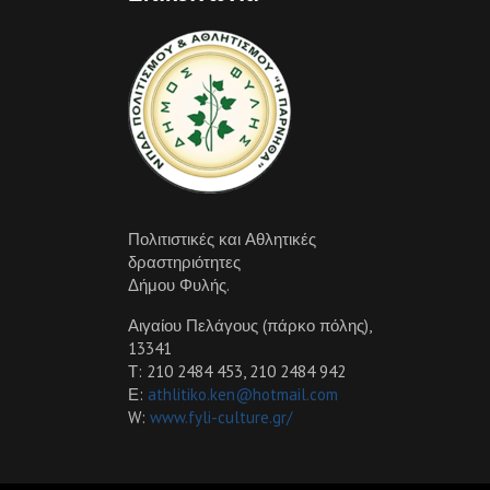
Πολιτιστικές και Αθλητικές
δραστηριότητες
Δήμου Φυλής.
Αιγαίου Πελάγους (πάρκο πόλης),
13341
Τ: 210 2484 453, 210 2484 942
Ε:
athlitiko.ken@hotmail.com
W:
www.fyli-culture.gr/