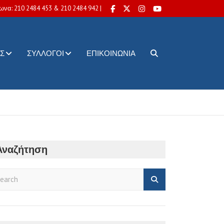
ωνα: 210 2484 453 & 210 2484 942 |
Σ
ΣΎΛΛΟΓΟΙ
ΕΠΙΚΟΙΝΩΝΊΑ
Αναζήτηση