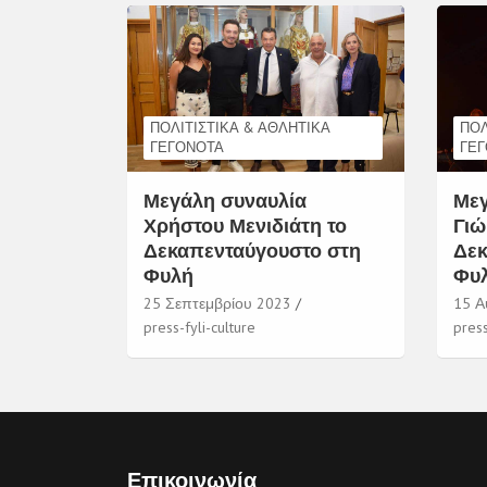
ΠΟΛΙΤΙΣΤΙΚΆ & ΑΘΛΗΤΙΚΆ
ΠΟΛ
ΓΕΓΟΝΌΤΑ
ΓΕ
Μεγάλη συναυλία
Μεγ
Χρήστου Μενιδιάτη το
Γιώ
Δεκαπενταύγουστο στη
Δεκ
Φυλή
Φυ
25 Σεπτεμβρίου 2023
15 Α
press-fyli-culture
press
Επικοινωνία