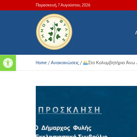
Skip
Παρασκευή, 7 Αυγούστου, 2026
to
content
Ανοίξτε τη γραμμή εργαλείων
Πολιτιστικές και Aθλητικέ
Home
Ανακοινώσεις
Στο Κολυμβητήριο Άνω 