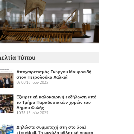
Δελτία Τύπου
Αποχαιρετισμός Γιώργου Μαυροειδή
στον Πετρολούκα Χαλκιά
08:00
16 Ιούν 2025
Εξαιρετική καλοκαιρινή εκδήλωση από
το Τμήμα Παραδοσιακών χορών του
Δήμου Φυλής
10:38
15 Ιούν 2025
Δηλώστε συμμετοχή στη στο 3on3
streetball. Τη μεγάλη αθλητική γιορτή