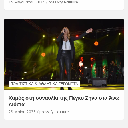
15 Αυγούστου 2023
press-fyli-culture
ΠΟΛΙΤΙΣΤΙΚΆ & ΑΘΛΗΤΙΚΆ ΓΕΓΟΝΌΤΑ
Χαμός στη συναυλία της Πέγκυ Ζήνα στα Άνω
Λιόσια
28 Μαΐου 2023
press-fyli-culture