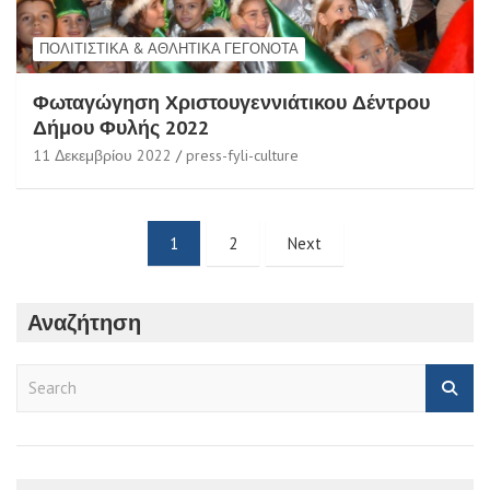
ΠΟΛΙΤΙΣΤΙΚΆ & ΑΘΛΗΤΙΚΆ ΓΕΓΟΝΌΤΑ
Φωταγώγηση Χριστουγεννιάτικου Δέντρου
Δήμου Φυλής 2022
11 Δεκεμβρίου 2022
press-fyli-culture
Σελιδοποίηση
1
2
Next
άρθρων
Αναζήτηση
S
e
a
r
c