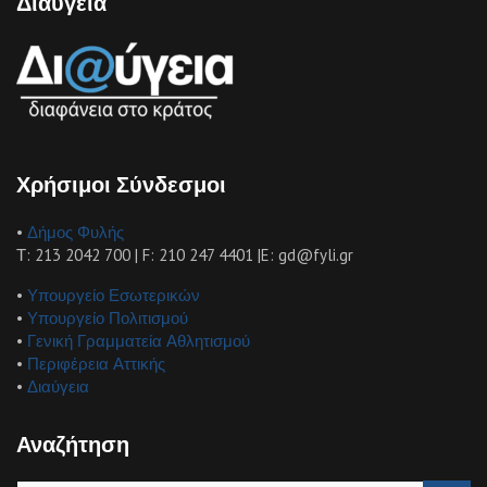
Διαύγεια
Χρήσιμοι Σύνδεσμοι
•
Δήμος Φυλής
Τ: 213 2042 700 | F: 210 247 4401 |E: gd@fyli.gr
•
Υπουργείο Εσωτερικών
•
Υπουργείο Πολιτισμού
•
Γενική Γραμματεία Αθλητισμού
•
Περιφέρεια Αττικής
•
Διαύγεια
Αναζήτηση