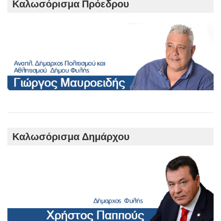
h
Καλωσόρισμα Πρόεδρου
Καλωσόρισμα Δημάρχου