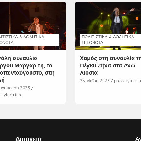
ΙΤΙΣΤΙΚΆ & ΑΘΛΗΤΙΚΆ
ΠΟΛΙΤΙΣΤΙΚΆ & ΑΘΛΗΤΙΚΆ
ΓΟΝΌΤΑ
ΓΕΓΟΝΌΤΑ
άλη συναυλία
Χαμός στη συναυλία τ
ργου Μαργαρίτη, το
Πέγκυ Ζήνα στα Άνω
απενταύγουστο, στη
Λιόσια
λή
28 Μαΐου 2023
press-fyli-cult
υγούστου 2023
-fyli-culture
Διαύγεια
Α