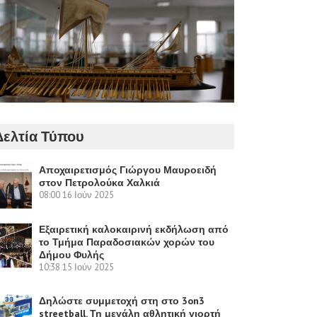
Δελτία Τύπου
Αποχαιρετισμός Γιώργου Μαυροειδή
στον Πετρολούκα Χαλκιά
08:00
16 Ιούν 2025
Εξαιρετική καλοκαιρινή εκδήλωση από
το Τμήμα Παραδοσιακών χορών του
Δήμου Φυλής
10:38
15 Ιούν 2025
Δηλώστε συμμετοχή στη στο 3on3
streetball. Τη μεγάλη αθλητική γιορτή