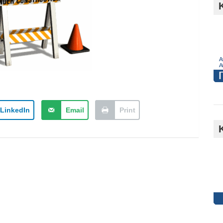
h
LinkedIn
Email
Print