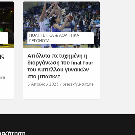
ΠΟΛΙΤΙΣΤΙΚΆ & ΑΘΛΗΤΙΚΆ
ΓΕΓΟΝΌΤΑ
ης
Απόλυτα πετυχημένη η
διοργάνωση του final four
του Κυπέλλου γυναικών
στο μπάσκετ
ure
8 Απριλίου 2023
press-fyli-culture
ναζήτηση