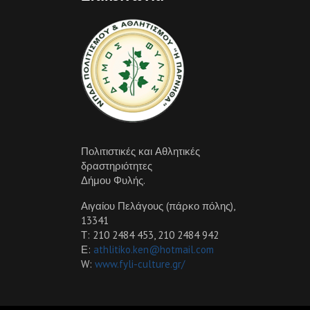
Πολιτιστικές και Αθλητικές
δραστηριότητες
Δήμου Φυλής.
Αιγαίου Πελάγους (πάρκο πόλης),
13341
Τ: 210 2484 453, 210 2484 942
Ε:
athlitiko.ken@hotmail.com
W:
www.fyli-culture.gr/