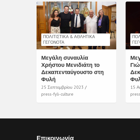
ΠΟΛΙΤΙΣΤΙΚΆ & ΑΘΛΗΤΙΚΆ
ΠΟΛ
ΓΕΓΟΝΌΤΑ
ΓΕ
Μεγάλη συναυλία
Μεγ
Χρήστου Μενιδιάτη το
Γιώ
Δεκαπενταύγουστο στη
Δεκ
Φυλή
Φυ
25 Σεπτεμβρίου 2023
15 Α
press-fyli-culture
press
Επικοινωνία