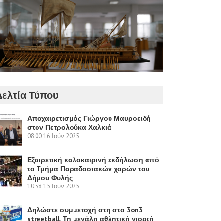
Δελτία Τύπου
Αποχαιρετισμός Γιώργου Μαυροειδή
στον Πετρολούκα Χαλκιά
08:00
16 Ιούν 2025
Εξαιρετική καλοκαιρινή εκδήλωση από
το Τμήμα Παραδοσιακών χορών του
Δήμου Φυλής
10:38
15 Ιούν 2025
Δηλώστε συμμετοχή στη στο 3on3
streetball. Τη μεγάλη αθλητική γιορτή