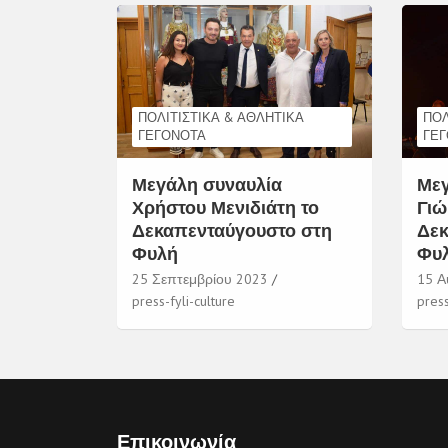
ΠΟΛΙΤΙΣΤΙΚΆ & ΑΘΛΗΤΙΚΆ
ΠΟΛ
ΓΕΓΟΝΌΤΑ
ΓΕ
Μεγάλη συναυλία
Μεγ
Χρήστου Μενιδιάτη το
Γιώ
Δεκαπενταύγουστο στη
Δεκ
Φυλή
Φυ
25 Σεπτεμβρίου 2023
15 Α
press-fyli-culture
press
Επικοινωνία