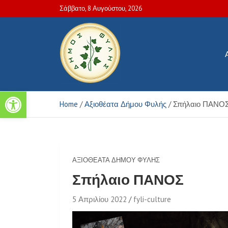
Skip
Σάββατο, 8 Αυγούστου, 2026
to
content
Ανοίξτε τη γραμμή εργαλείων
Πολιτιστικές και Aθλητικέ
Home
Αξιοθέατα Δήμου Φυλής
Σπήλαιο ΠΑΝΟ
ΑΞΙΟΘΈΑΤΑ ΔΉΜΟΥ ΦΥΛΉΣ
Σπήλαιο ΠΑΝΟΣ
5 Απριλίου 2022
fyli-culture