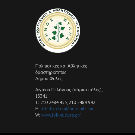
Πολιτιστικές και Αθλητικές
δραστηριότητες
Δήμου Φυλής.
Αιγαίου Πελάγους (πάρκο πόλης),
13341
Τ: 210 2484 453, 210 2484 942
Ε:
athlitiko.ken@hotmail.com
W:
www.fyli-culture.gr/