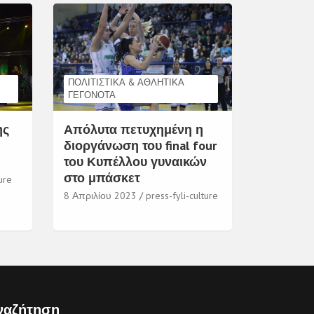
ΠΟΛΙΤΙΣΤΙΚΆ & ΑΘΛΗΤΙΚΆ
ΓΕΓΟΝΌΤΑ
ης
Απόλυτα πετυχημένη η
διοργάνωση του final four
του Κυπέλλου γυναικών
στο μπάσκετ
ure
8 Απριλίου 2023
press-fyli-culture
ναζήτηση