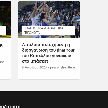
ΠΟΛΙΤΙΣΤΙΚΆ & ΑΘΛΗΤΙΚΆ
ΓΕΓΟΝΌΤΑ
ης
Απόλυτα πετυχημένη η
διοργάνωση του final four
του Κυπέλλου γυναικών
στο μπάσκετ
ure
8 Απριλίου 2023
press-fyli-culture
ναζήτηση