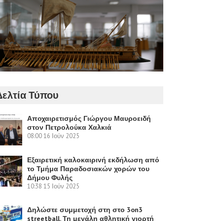
Δελτία Τύπου
Αποχαιρετισμός Γιώργου Μαυροειδή
στον Πετρολούκα Χαλκιά
08:00
16 Ιούν 2025
Εξαιρετική καλοκαιρινή εκδήλωση από
το Τμήμα Παραδοσιακών χορών του
Δήμου Φυλής
10:38
15 Ιούν 2025
Δηλώστε συμμετοχή στη στο 3on3
streetball. Τη μεγάλη αθλητική γιορτή