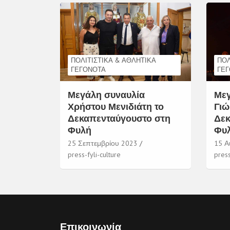
ΠΟΛΙΤΙΣΤΙΚΆ & ΑΘΛΗΤΙΚΆ
ΠΟΛ
ΓΕΓΟΝΌΤΑ
ΓΕ
Μεγάλη συναυλία
Μεγ
Χρήστου Μενιδιάτη το
Γιώ
Δεκαπενταύγουστο στη
Δεκ
Φυλή
Φυ
25 Σεπτεμβρίου 2023
15 Α
press-fyli-culture
press
Επικοινωνία