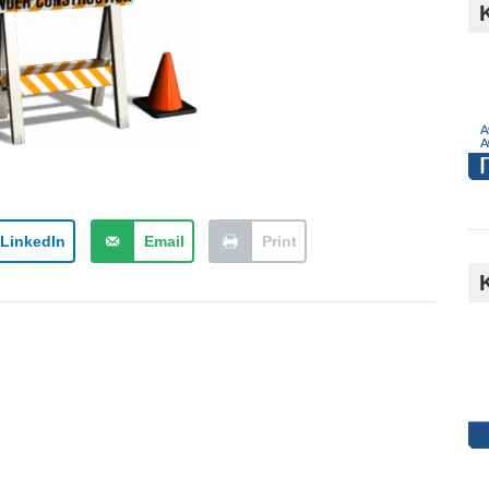
h
LinkedIn
Email
Print