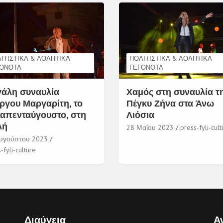
ΙΤΙΣΤΙΚΆ & ΑΘΛΗΤΙΚΆ
ΠΟΛΙΤΙΣΤΙΚΆ & ΑΘΛΗΤΙΚΆ
ΓΟΝΌΤΑ
ΓΕΓΟΝΌΤΑ
άλη συναυλία
Χαμός στη συναυλία τ
ργου Μαργαρίτη, το
Πέγκυ Ζήνα στα Άνω
απενταύγουστο, στη
Λιόσια
λή
28 Μαΐου 2023
press-fyli-cult
υγούστου 2023
-fyli-culture
Διαύγεια
Α