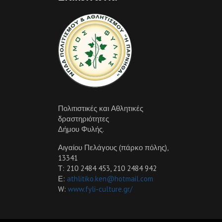
Πολιτιστικές και Αθλητικές
δραστηριότητες
Δήμου Φυλής.
Αιγαίου Πελάγους (πάρκο πόλης),
13341
Τ: 210 2484 453, 210 2484 942
Ε:
athlitiko.ken@hotmail.com
W:
www.fyli-culture.gr/