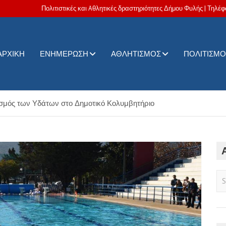
Πολιτιστικές και Aθλητικές δραστηριότητες Δήμου Φυλής | Τηλέφ
ΑΡΧΙΚΉ
ΕΝΗΜΈΡΩΣΗ
ΑΘΛΗΤΙΣΜΌΣ
ΠΟΛΙΤΙΣΜΌ
ς δραστηριότητες Δήμου Φυλής
σμός των Υδάτων στο Δημοτικό Κολυμβητήριο
S
e
a
r
c