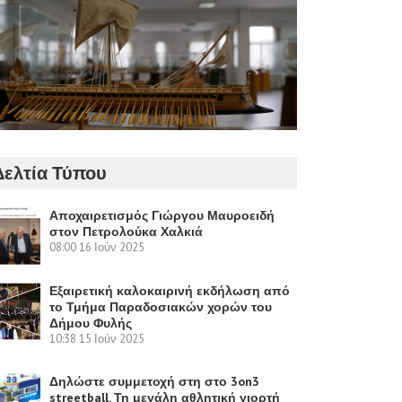
Δελτία Τύπου
Αποχαιρετισμός Γιώργου Μαυροειδή
στον Πετρολούκα Χαλκιά
08:00
16 Ιούν 2025
Εξαιρετική καλοκαιρινή εκδήλωση από
το Τμήμα Παραδοσιακών χορών του
Δήμου Φυλής
10:38
15 Ιούν 2025
Δηλώστε συμμετοχή στη στο 3on3
streetball. Τη μεγάλη αθλητική γιορτή