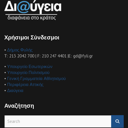
Χρήσιμοι Σύνδεσμοι
•
Δήμος Φυλής
Τ: 213 2042 700 | F: 210 247 4401 |E: gd@fyli.gr
•
Υπουργείο Εσωτερικών
•
Υπουργείο Πολιτισμού
•
Γενική Γραμματεία Αθλητισμού
•
Περιφέρεια Αττικής
•
Διαύγεια
Αναζήτηση
S
e