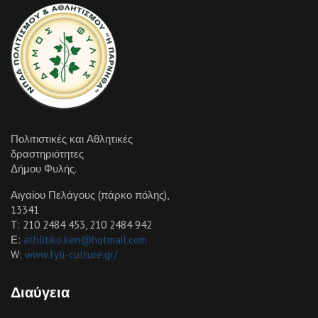
Πολιτιστικές και Αθλητικές
δραστηριότητες
Δήμου Φυλής.
Αιγαίου Πελάγους (πάρκο πόλης),
13341
Τ: 210 2484 453, 210 2484 942
Ε:
athlitiko.ken@hotmail.com
W:
www.fyli-culture.gr/
Διαύγεια