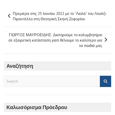
Πλοήγηση
Πρεμιέρα στις 25 Ιουνίου 2022 με το “Λιολά” του Λουίτζι
άρθρων
Πιραντέλλο στη Θεατρική Σκηνή Ζεφυρίου
ΓΙΩΡΓΟΣ ΜΑΥΡΟΕΙΔΗΣ: Διατηρούμε το κολυμβητήριο
σε εξαιρετική κατάσταση γιατί θέλουμε το καλύτερο για
τα παιδιά μας
Αναζήτηση
S
e
a
r
c
h
Καλωσόρισμα Πρόεδρου