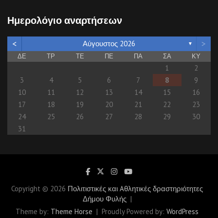
a
r
Ημερολόγιο αναρτήσεων
c
h
<
>
Αύγουστος 2026
▼
ΔΕ
ΤΡ
ΤΕ
ΠΕ
ΠΑ
ΣΑ
ΚΥ
1
2
3
4
5
6
7
8
9
10
11
12
13
14
15
16
17
18
19
20
21
22
23
24
25
26
27
28
29
30
31
Copyright © 2026
Πολιτιστικές και Aθλητικές δραστηριότητες
Δήμου Φυλής
Theme by:
Theme Horse
Proudly Powered by:
WordPress