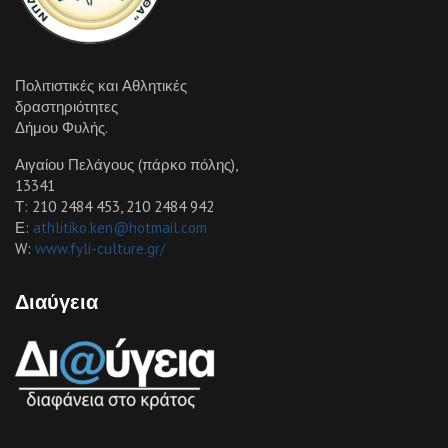
Πολιτιστικές και Αθλητικές
δραστηριότητες
Δήμου Φυλής.
Αιγαίου Πελάγους (πάρκο πόλης),
13341
Τ: 210 2484 453, 210 2484 942
Ε:
athlitiko.ken@hotmail.com
W:
www.fyli-culture.gr/
Διαύγεια