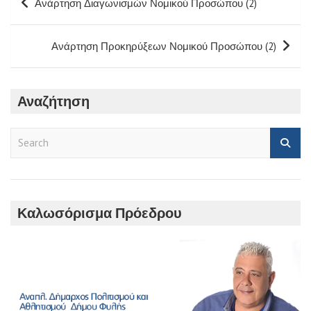
Ανάρτηση Διαγωνισμών Νομικού Προσώπου (2)
άρθρων
Ανάρτηση Προκηρύξεων Νομικού Προσώπου (2)
Αναζήτηση
S
e
a
r
c
h
Καλωσόρισμα Πρόεδρου