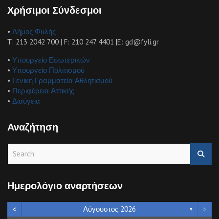
Χρήσιμοι Σύνδεσμοι
•
Δήμος Φυλής
Τ: 213 2042 700 | F: 210 247 4401 |E: gd@fyli.gr
•
Υπουργείο Εσωτερικών
•
Υπουργείο Πολιτισμού
•
Γενική Γραμματεία Αθλητισμού
•
Περιφέρεια Αττικής
•
Διαύγεια
Αναζήτηση
S
e
a
r
Ημερολόγιο αναρτήσεων
c
h
<
>
Αύγουστος 2026
▼