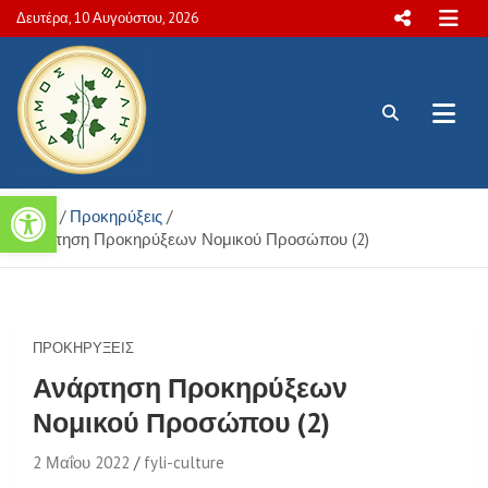
Skip
Δευτέρα, 10 Αυγούστου, 2026
to
content
Πολιτιστικές και Aθλητικές
Ανοίξτε τη γραμμή εργαλείων
Home
Προκηρύξεις
δραστηριότητες Δήμου Φυλής
Ανάρτηση Προκηρύξεων Νομικού Προσώπου (2)
ΠΡΟΚΗΡΎΞΕΙΣ
Ανάρτηση Προκηρύξεων
Νομικού Προσώπου (2)
2 Μαΐου 2022
fyli-culture