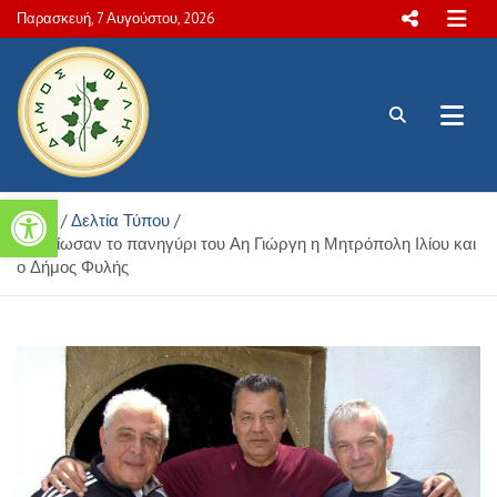
Skip
Παρασκευή, 7 Αυγούστου, 2026
to
content
Πολιτιστικές και Aθλητικές
Ανοίξτε τη γραμμή εργαλείων
Home
Δελτία Τύπου
δραστηριότητες Δήμου Φυλής
Αναβίωσαν το πανηγύρι του Αη Γιώργη η Μητρόπολη Ιλίου και
ο Δήμος Φυλής