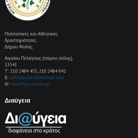
Πολιτιστικές και Αθλητικές
δραστηριότητες
Δήμου Φυλής.
Αιγαίου Πελάγους (πάρκο πόλης),
13341
Τ: 210 2484 453, 210 2484 942
Ε:
athlitiko.ken@hotmail.com
W:
www.fyli-culture.gr/
Διαύγεια