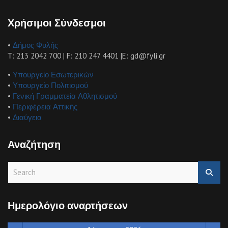
Χρήσιμοι Σύνδεσμοι
•
Δήμος Φυλής
Τ: 213 2042 700 | F: 210 247 4401 |E: gd@fyli.gr
•
Υπουργείο Εσωτερικών
•
Υπουργείο Πολιτισμού
•
Γενική Γραμματεία Αθλητισμού
•
Περιφέρεια Αττικής
•
Διαύγεια
Αναζήτηση
S
e
a
r
Ημερολόγιο αναρτήσεων
c
h