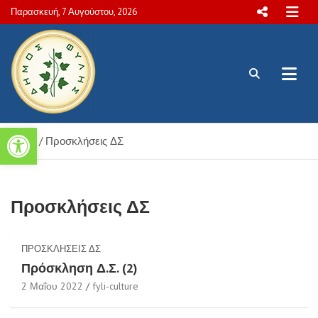
Skip
Παρασκευή, 7 Αυγούστου, 2026
to
content
Πολιτιστικές και Aθλητικές
Ανοίξτε τη γραμμή εργαλείων
Home
Προσκλήσεις ΔΣ
δραστηριότητες Δήμου Φυλής
Προσκλήσεις ΔΣ
ΠΡΟΣΚΛΉΣΕΙΣ ΔΣ
Πρόσκληση Δ.Σ. (2)
2 Μαΐου 2022
fyli-culture