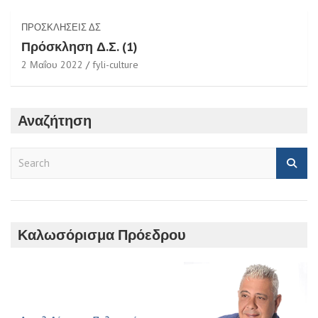
ΠΡΟΣΚΛΉΣΕΙΣ ΔΣ
Πρόσκληση Δ.Σ. (1)
2 Μαΐου 2022
fyli-culture
Αναζήτηση
S
e
a
r
c
h
Καλωσόρισμα Πρόεδρου