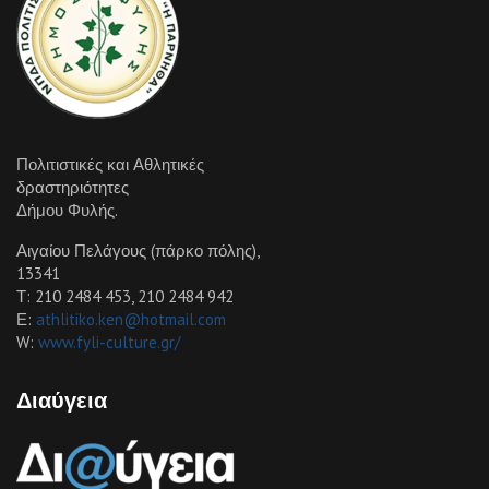
Πολιτιστικές και Αθλητικές
δραστηριότητες
Δήμου Φυλής.
Αιγαίου Πελάγους (πάρκο πόλης),
13341
Τ: 210 2484 453, 210 2484 942
Ε:
athlitiko.ken@hotmail.com
W:
www.fyli-culture.gr/
Διαύγεια