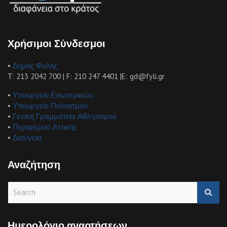
Χρήσιμοι Σύνδεσμοι
•
Δήμος Φυλής
Τ: 213 2042 700 | F: 210 247 4401 |E: gd@fyli.gr
•
Υπουργείο Εσωτερικών
•
Υπουργείο Πολιτισμού
•
Γενική Γραμματεία Αθλητισμού
•
Περιφέρεια Αττικής
•
Διαύγεια
Αναζήτηση
S
e
a
r
Ημερολόγιο αναρτήσεων