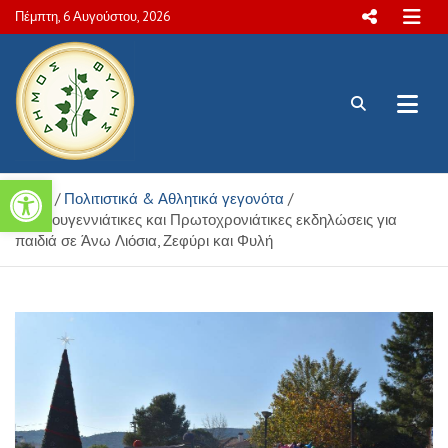
Skip
Πέμπτη, 6 Αυγούστου, 2026
to
content
Πολιτιστικές και Aθλητικές
Ανοίξτε τη γραμμή εργαλείων
Home
Πολιτιστικά & Αθλητικά γεγονότα
δραστηριότητες Δήμου Φυλής
Χριστουγεννιάτικες και Πρωτοχρονιάτικες εκδηλώσεις για
παιδιά σε Άνω Λιόσια, Ζεφύρι και Φυλή