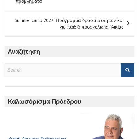
προβλήματα
Summer camp 2022: Πρόγραμμα δραστηριοτήτων και
για παιδιά προσχολικής ηλικίας
Αναζήτηση
S
e
a
r
c
h
Καλωσόρισμα Πρόεδρου