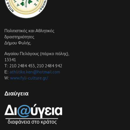
Πολιτιστικές και Αθλητικές
δραστηριότητες
Δήμου Φυλής.
Αιγαίου Πελάγους (πάρκο πόλης),
13341
Τ: 210 2484 453, 210 2484 942
Ε:
athlitiko.ken@hotmail.com
W:
www.fyli-culture.gr/
Διαύγεια