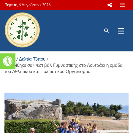
Skip
Πέμπτη, 6 Αυγούστου, 2026
to
content
Πολιτιστικές και Aθλητικές
Ανοίξτε τη γραμμή εργαλείων
Home
Δελτία Τύπου
δραστηριότητες Δήμου Φυλής
Διακρίθηκε σε Φεστιβάλ Γυμναστικής στο Λουτράκι η ομάδα
του Αθλητικού και Πολιτιστικού Οργανισμού