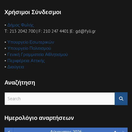
Χρήσιμοι Σύνδεσμοι
•
Δήμος Φυλής
Τ: 213 2042 700 | F: 210 247 4401 |E: gd@fyli.gr
•
Υπουργείο Εσωτερικών
•
Υπουργείο Πολιτισμού
•
Γενική Γραμματεία Αθλητισμού
•
Περιφέρεια Αττικής
•
Διαύγεια
Αναζήτηση
S
e
a
r
Ημερολόγιο αναρτήσεων
c
h
<
>
Αύγουστος 2026
▼