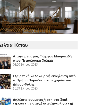
Δελτία Τύπου
Αποχαιρετισμός Γιώργου Μαυροειδή
στον Πετρολούκα Χαλκιά
08:00
16 Ιούν 2025
Εξαιρετική καλοκαιρινή εκδήλωση από
το Τμήμα Παραδοσιακών χορών του
Δήμου Φυλής
10:38
15 Ιούν 2025
Δηλώστε συμμετοχή στη στο 3on3
streetball. Τη μεγάλη αθλητική γιορτή