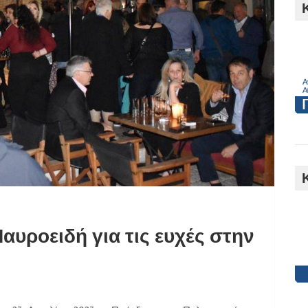
h
αυροειδή για τις ευχές στην