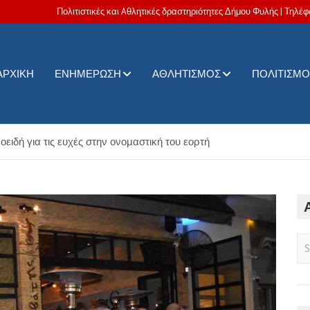
Πολιτιστικές και Aθλητικές δραστηριότητες Δήμου Φυλής | Τηλέφ
ΑΡΧΙΚΉ
ΕΝΗΜΈΡΩΣΗ
ΑΘΛΗΤΙΣΜΌΣ
ΠΟΛΙΤΙΣΜΌ
ς δραστηριότητες Δήμου Φυλής
ειδή για τις ευχές στην ονομαστική του εορτή
S
e
a
r
c