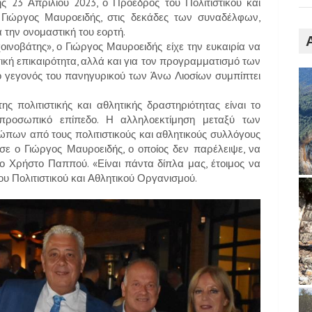
 23 Απριλίου 2023, ο Πρόεδρος του Πολιτιστικού και
ιώργος Μαυροειδής, στις δεκάδες των συναδέλφων,
 την ονομαστική του εορτή.
νοβάτης», ο Γιώργος Μαυροειδής είχε την ευκαιρία να
ητική επικαιρότητα, αλλά και για τον προγραμματισμό των
κό γεγονός του πανηγυρικού των Άνω Λιοσίων συμπίπτει
ης πολιτιστικής και αθλητικής δραστηριότητας είναι το
προσωπικό επίπεδο. Η αλληλοεκτίμηση μεταξύ των
πων από τους πολιτιστικούς και αθλητικούς συλλόγους
ωσε ο Γιώργος Μαυροειδής, ο οποίος δεν παρέλειψε, να
ο Χρήστο Παππού. «Είναι πάντα δίπλα μας, έτοιμος να
υ Πολιτιστικού και Αθλητικού Οργανισμού.