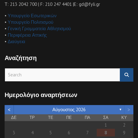
Τ: 213 2042 700 | F: 210 247 4401 |E: gd@fyli.gr
•
Υπουργείο Εσωτερικών
•
Υπουργείο Πολιτισμού
•
Γενική Γραμματεία Αθλητισμού
•
Περιφέρεια Αττικής
•
Διαύγεια
Αναζήτηση
S
e
a
r
Ημερολόγιο αναρτήσεων
c
h
<
>
Αύγουστος 2026
▼
ΔΕ
ΤΡ
ΤΕ
ΠΕ
ΠΑ
ΣΑ
ΚΥ
1
2
3
4
5
6
7
8
9