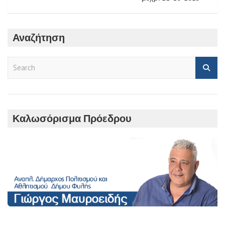
Αναζήτηση
S
e
a
r
c
h
Καλωσόρισμα Πρόεδρου