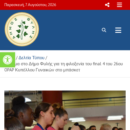
Skip
Παρασκευή, 7 Αυγούστου, 2026
to
content
Πολιτιστικές και Aθλητικές
Ανοίξτε τη γραμμή εργαλείων
Home
Δελτία Τύπου
δραστηριότητες Δήμου Φυλής
Εύσημα στο Δήμο Φυλής για τη φιλοξενία του final 4 του 26ου
OPAP Κυπέλλου Γυναικών στο μπάσκετ