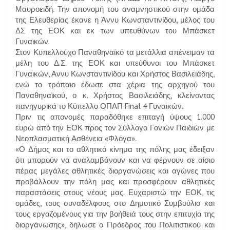
Μαυροειδή. Την απονομή του αναμνηστικού στην ομάδα
της Ελευθερίας έκανε η Άννυ Κωνσταντινίδου, μέλος του
ΔΣ της ΕΟΚ και εκ των υπευθύνων του Μπάσκετ
Γυναικών.
Στον Κυπελλούχο Παναθηναϊκό τα μετάλλια απένειμαν τα
μέλη του Δ.Σ. της ΕΟΚ και υπεύθυνοι του Μπάσκετ
Γυναικών, Αννυ Κωνσταντινίδου και Χρήστος Βασιλειάδης,
ενώ το τρόπαιο έδωσε στα χέρια της αρχηγού του
Παναθηναϊκού, ο κ. Χρήστος Βασιλειάδης, κλείνοντας
πανηγυρικά το Κύπελλο ΟΠΑΠ Final 4 Γυναικών.
Πριν τις απονομές παραδόθηκε επιταγή ύψους 1.000
ευρώ από την ΕΟΚ προς τον Σύλλογο Γονιών Παιδιών με
Νεοπλασματική Ασθένεια «Φλόγα».
«Ο Δήμος και το αθλητικό κίνημα της πόλης μας έδειξαν
ότι μπορούν να αναλαμβάνουν και να φέρνουν σε αίσιο
πέρας μεγάλες αθλητικές διοργανώσεις και αγώνες που
προβάλλουν την πόλη μας και προσφέρουν αθλητικές
παραστάσεις στους νέους μας. Ευχαριστώ την ΕΟΚ, τις
ομάδες, τους συναδέλφους στο Δημοτικό Συμβούλιο και
τους εργαζομένους για την βοήθειά τους στην επιτυχία της
διοργάνωσης», δήλωσε ο Πρόεδρος του Πολιτιστικού και