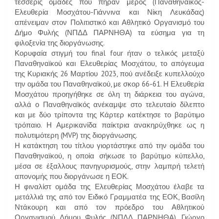
τέσσερις ομάδες που πήραν μέρος (Παναθηναϊκός-
Ελευθερία Μοσχάτου-Γιάννινα και Νίκη Λευκάδας)
απένειμαν στον Πολιτιστικό και Αθλητικό Οργανισμό του
Δήμο Φυλής (ΝΠΔΔ ΠΑΡΝΗΘΑ) τα εύσημα για τη
φιλοξενία της διοργάνωσης.
Κορυφαία στιγμή του final four ήταν ο τελικός μεταξύ
Παναθηναϊκού και Ελευθερίας Μοσχάτου, το απόγευμα
της Κυριακής 26 Μαρτίου 2023, πού ανέδειξε κυπελλούχο
την ομάδα του Παναθηναϊκού, με σκορ 66-61. Η Ελευθερία
Μοσχάτου προηγήθηκε σε όλη τη διάρκεια του αγώνα,
αλλά ο Παναθηναϊκός ανέκαμψε στο τελευταίο δίλεπτο
και με δύο τρίποντα της Κάρτερ κατέκτησε το βαρύτιμο
τρόπαιο. Η Αμερικανίδα παίκτρια ανακηρύχθηκε ως η
πολυτιμότερη (MVP) της διοργάνωσης.
Η κατάκτηση του τίτλου γιορτάστηκε από την ομάδα του
Παναθηναϊκού, η οποία σήκωσε το βαρύτιμο κύπελλο,
μέσα σε έξαλλους πανηγυρισμούς, στην λαμπρή τελετή
απονομής που διοργάνωσε η ΕΟΚ.
Η φιναλίστ ομάδα της Ελευθερίας Μοσχάτου έλαβε τα
μετάλλιά της από τον Ειδικό Γραμματέα της ΕΟΚ, Βασίλη
Ντάκουρη και από τον πρόεδρο του Αθλητικού
Οργανισμού Δήμου Φυλής (ΝΠΔΔ ΠΑΡΝΗΘΑ), Γιώργο