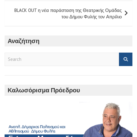
BLACK OUT η νέα παράσταση της Θεατρικής Ομάδας
του Δήμου Φυλής τον Απρίλιο
Αναζήτηση
S
e
a
r
c
h
Καλωσόρισμα Πρόεδρου