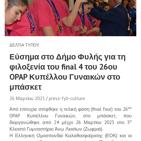
ΔΕΛΤΊΑ ΤΎΠΟΥ
Εύσημα στο Δήμο Φυλής για τη
φιλοξενία του final 4 του 26ου
OPAP Κυπέλλου Γυναικών στο
μπάσκετ
26 Μαρτίου 2023
press-fyli-culture
ου
Από επιτυχία στέφθηκε η τελική φάση (final four) του 26
OPAP Κυπέλλου Γυναικών, στο μπάσκετ, που
ο
διοργανώθηκε από 24 μέχρι 26 Μαρτίου 2023 στο 3
Κλειστό Γυμναστήριο Άνω Λιοσίων (Ζωφριά).
Η Ελληνική Ομοσπονδία Καλαθοσφαίρισης (ΕΟΚ) και οι