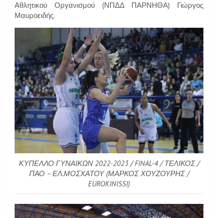
Αθλητικού Οργανισμού (ΝΠΔΔ ΠΑΡΝΗΘΑ) Γιώργος
Μαυροειδής.
ΚΥΠΕΛΛΟ ΓΥΝΑΙΚΩΝ 2022-2023 / FINAL-4 / ΤΕΛΙΚΟΣ /
ΠΑΟ – ΕΛ.ΜΟΣΧΑΤΟΥ (ΜΑΡΚΟΣ ΧΟΥΖΟΥΡΗΣ /
EUROKINISSI)