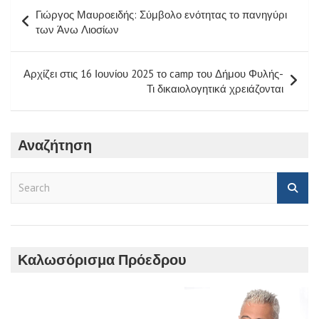
Πλοήγηση
Γιώργος Μαυροειδής: Σύμβολο ενότητας το πανηγύρι
άρθρων
των Άνω Λιοσίων
Αρχίζει στις 16 Ιουνίου 2025 το camp του Δήμου Φυλής-
Τι δικαιολογητικά χρειάζονται
Αναζήτηση
S
e
a
r
c
h
Καλωσόρισμα Πρόεδρου