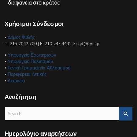
Χρήσιμοι Σύνδεσμοι
•
Δήμος Φυλής
Τ: 213 2042 700 | F: 210 247 4401 |E: gd@fyli.gr
•
Υπουργείο Εσωτερικών
•
Υπουργείο Πολιτισμού
•
Γενική Γραμματεία Αθλητισμού
•
Περιφέρεια Αττικής
•
Διαύγεια
Αναζήτηση
S
e
a
r
Ημερολόγιο αναρτήσεων
c