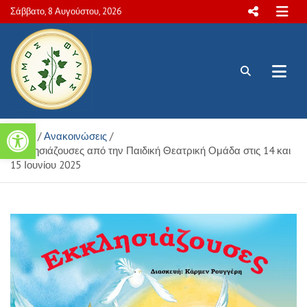
Skip
Σάββατο, 8 Αυγούστου, 2026
to
content
Πολιτιστικές και Aθλητικές
Ανοίξτε τη γραμμή εργαλείων
Home
Ανακοινώσεις
δραστηριότητες Δήμου Φυλής
Εκκλησιάζουσες από την Παιδική Θεατρική Ομάδα στις 14 και
15 Ιουνίου 2025