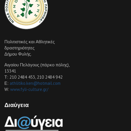
Πολιτιστικές και Αθλητικές
δραστηριότητες
Δήμου Φυλής.
Αιγαίου Πελάγους (πάρκο πόλης),
13341
Τ: 210 2484 453, 210 2484 942
Ε:
athlitiko.ken@hotmail.com
W:
www.fyli-culture.gr/
Διαύγεια