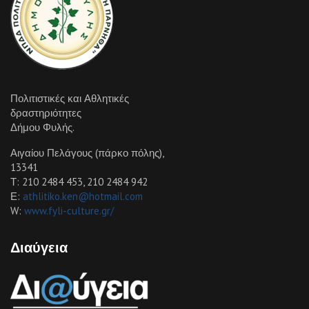
Πολιτιστικές και Αθλητικές
δραστηριότητες
Δήμου Φυλής.
Αιγαίου Πελάγους (πάρκο πόλης),
13341
Τ: 210 2484 453, 210 2484 942
Ε:
athlitiko.ken@hotmail.com
W:
www.fyli-culture.gr/
Διαύγεια