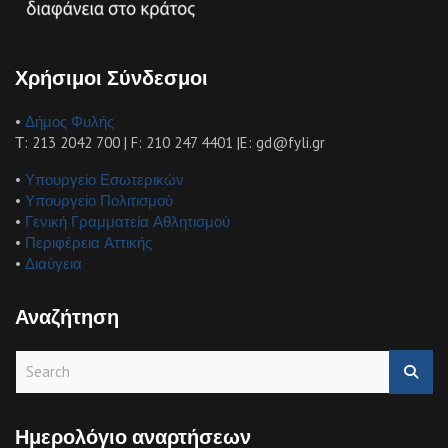
Χρήσιμοι Σύνδεσμοι
•
Δήμος Φυλής
Τ: 213 2042 700 | F: 210 247 4401 |E: gd@fyli.gr
•
Υπουργείο Εσωτερικών
•
Υπουργείο Πολιτισμού
•
Γενική Γραμματεία Αθλητισμού
•
Περιφέρεια Αττικής
•
Διαύγεια
Αναζήτηση
S
e
a
r
Ημερολόγιο αναρτήσεων
c