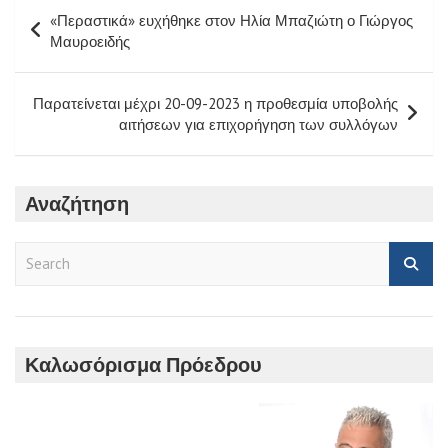
Πλοήγηση
«Περαστικά» ευχήθηκε στον Ηλία Μπαζιώτη ο Γιώργος
άρθρων
Μαυροειδής
Παρατείνεται μέχρι 20-09-2023 η προθεσμία υποβολής
αιτήσεων για επιχορήγηση των συλλόγων
Αναζήτηση
S
e
a
r
c
h
Καλωσόρισμα Πρόεδρου