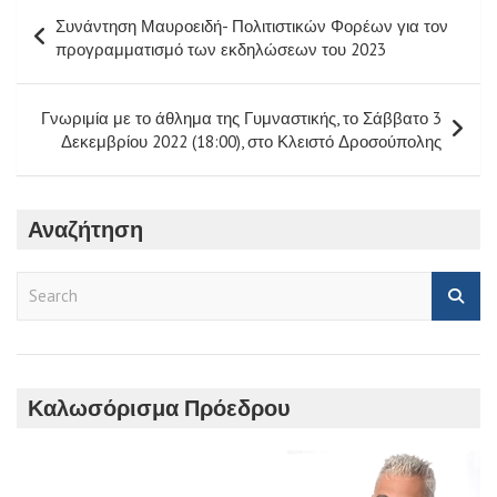
Πλοήγηση
Συνάντηση Μαυροειδή- Πολιτιστικών Φορέων για τον
άρθρων
προγραμματισμό των εκδηλώσεων του 2023
Γνωριμία με το άθλημα της Γυμναστικής, το Σάββατο 3
Δεκεμβρίου 2022 (18:00), στο Κλειστό Δροσούπολης
Αναζήτηση
S
e
a
r
c
h
Καλωσόρισμα Πρόεδρου