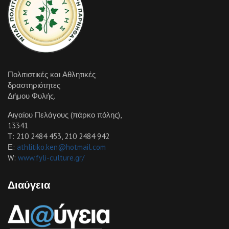
Πολιτιστικές και Αθλητικές
δραστηριότητες
Δήμου Φυλής.
Αιγαίου Πελάγους (πάρκο πόλης),
13341
Τ: 210 2484 453, 210 2484 942
Ε:
athlitiko.ken@hotmail.com
W:
www.fyli-culture.gr/
Διαύγεια