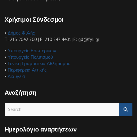
Χρήσιμοι Σύνδεσμοι
•
Δήμος Φυλής
Τ: 213 2042 700 | F: 210 247 4401 |E: gd@fyli.gr
•
Υπουργείο Εσωτερικών
•
Υπουργείο Πολιτισμού
•
Γενική Γραμματεία Αθλητισμού
•
Περιφέρεια Αττικής
•
Διαύγεια
Αναζήτηση
S
e
a
r
Ημερολόγιο αναρτήσεων
c