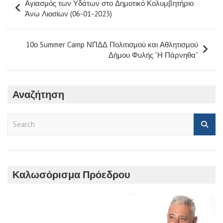
Αγιασμός των Υδάτων στο Δημοτικό Κολυμβητήριο
άρθρων
Άνω Λιοσίων (06-01-2023)
10ο Summer Camp ΝΠΔΔ Πολιτισμού και Αθλητισμού
Δήμου Φυλής “Η Πάρνηθα”
Αναζήτηση
S
e
a
r
c
h
Καλωσόρισμα Πρόεδρου