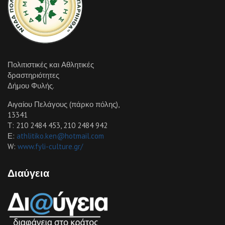
Πολιτιστικές και Αθλητικές
δραστηριότητες
Δήμου Φυλής.
Αιγαίου Πελάγους (πάρκο πόλης),
13341
Τ: 210 2484 453, 210 2484 942
Ε:
athlitiko.ken@hotmail.com
W:
www.fyli-culture.gr/
Διαύγεια