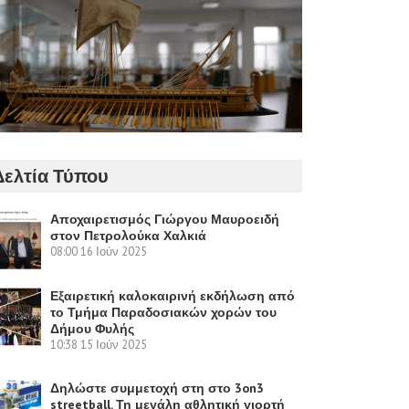
Δελτία Τύπου
Αποχαιρετισμός Γιώργου Μαυροειδή
στον Πετρολούκα Χαλκιά
08:00
16 Ιούν 2025
Εξαιρετική καλοκαιρινή εκδήλωση από
το Τμήμα Παραδοσιακών χορών του
Δήμου Φυλής
10:38
15 Ιούν 2025
Δηλώστε συμμετοχή στη στο 3on3
streetball. Τη μεγάλη αθλητική γιορτή