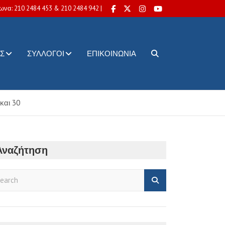
ωνα: 210 2484 453 & 210 2484 942 |
Σ
ΣΎΛΛΟΓΟΙ
ΕΠΙΚΟΙΝΩΝΊΑ
και 30
Αναζήτηση