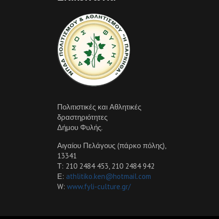
Πολιτιστικές και Αθλητικές
δραστηριότητες
Δήμου Φυλής.
Αιγαίου Πελάγους (πάρκο πόλης),
13341
Τ: 210 2484 453, 210 2484 942
Ε:
athlitiko.ken@hotmail.com
W:
www.fyli-culture.gr/