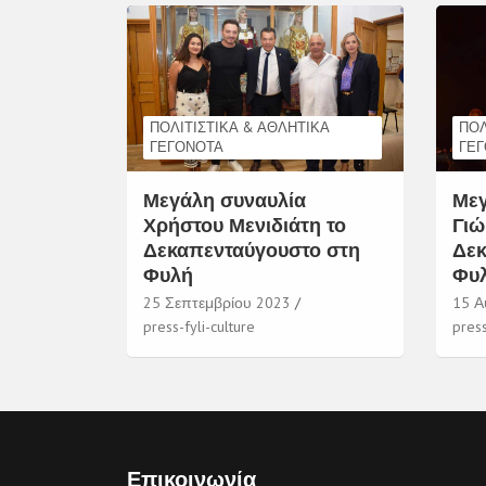
ΠΟΛΙΤΙΣΤΙΚΆ & ΑΘΛΗΤΙΚΆ
ΠΟΛ
ΓΕΓΟΝΌΤΑ
ΓΕ
Μεγάλη συναυλία
Μεγ
Χρήστου Μενιδιάτη το
Γιώ
Δεκαπενταύγουστο στη
Δεκ
Φυλή
Φυ
25 Σεπτεμβρίου 2023
15 Α
press-fyli-culture
press
Επικοινωνία