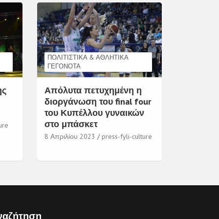
ΠΟΛΙΤΙΣΤΙΚΆ & ΑΘΛΗΤΙΚΆ
ΓΕΓΟΝΌΤΑ
ης
Απόλυτα πετυχημένη η
διοργάνωση του final four
του Κυπέλλου γυναικών
στο μπάσκετ
ure
8 Απριλίου 2023
press-fyli-culture
ναζήτηση