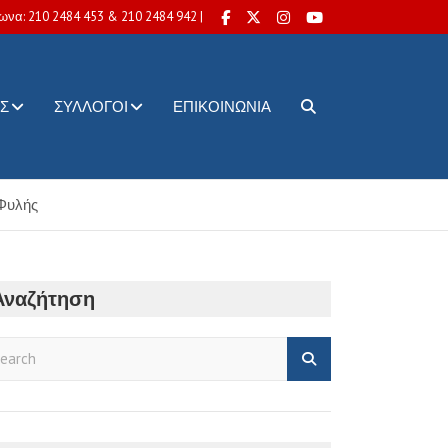
ωνα: 210 2484 453 & 210 2484 942 |
Σ
ΣΎΛΛΟΓΟΙ
ΕΠΙΚΟΙΝΩΝΊΑ
 Φυλής
Αναζήτηση