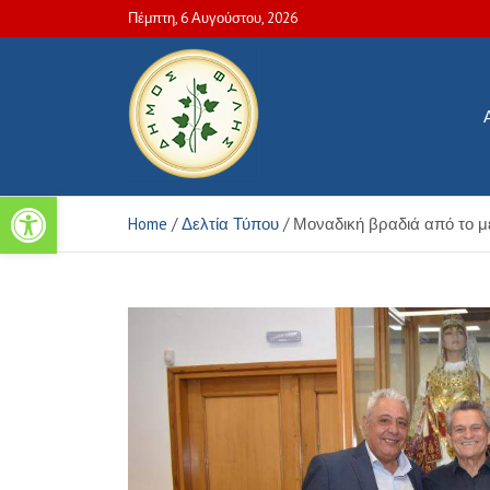
Skip
Πέμπτη, 6 Αυγούστου, 2026
to
content
Ανοίξτε τη γραμμή εργαλείων
Πολιτιστικές και Aθλητικέ
Home
Δελτία Τύπου
Μοναδική βραδιά από το μ