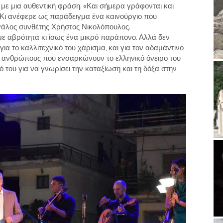
 με μια αυθεντική φράση. «Και σήμερα γράφονται και
 Κι ανέφερε ως παράδειγμα ένα καινούργιο που
εγάλος συνθέτης Χρήστος Νικολόπουλος.
 με αβρότητα κι ίσως ένα μικρό παράπονο. Αλλά δεν
ια το καλλιτεχνικό του χάρισμα, και για τον αδαμάντινο
υς ανθρώπους που ενσαρκώνουν το ελληνικό όνειρο του
ό του για να γνωρίσει την καταξίωση και τη δόξα στην