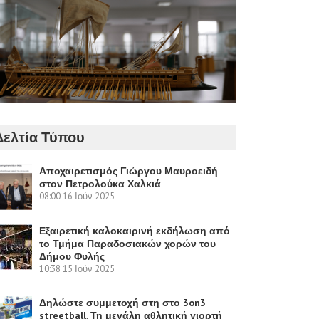
Δελτία Τύπου
Αποχαιρετισμός Γιώργου Μαυροειδή
στον Πετρολούκα Χαλκιά
08:00
16 Ιούν 2025
Εξαιρετική καλοκαιρινή εκδήλωση από
το Τμήμα Παραδοσιακών χορών του
Δήμου Φυλής
10:38
15 Ιούν 2025
Δηλώστε συμμετοχή στη στο 3on3
streetball. Τη μεγάλη αθλητική γιορτή