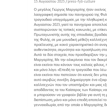
15 Αυγούστου 2023
press-fyli-culture
Ο μεγάλος Γιώργος Μαργαρίτης ήταν εκείνος π
λαογραφική σημασία του πανηγυριού της Φυλ
τραγουδιού υπογράμμισε, με την πληθωρική κ
Αυγούστου 2023, γιατί τα πανηγύρια αποτελού
συσπειρώνουν τις τοπικές κοινωνίες, με επίκεν
Πρωταγωνιστής αυτής της σπουδαίας βραδιάς 
της Φυλής, σε μια μοναδική μέθεξη καλλιτέχνη
προέλευσης, με κοινό χαρακτηριστικό ότι ανα
αυθεντικότητα, σεμνότητα και προσήλωση στον
Αυτά τα δύο στοιχεία, που προσδιορίζουν την
Μαργαρίτης. Με την ειλικρίνεια που τον διακρ
είναι εκείνοι που κάνουν τους καλούς φίλους, 
και μόνο λόγο. «Επειδή τα τραγούδια που λέω 
είναι εκείνοι που πιστεύουν ότι κανείς δεν μπ
αυτό ακριβώς συνέβη. Δημιούργησε ένα εξαιρε
καλλιτεχνών που τον υποστήριξαν και μιας εξ
αποδίδοντας τα του Καίσαρος των Καίσαρι, να
α μπορούσαν να γραφούν βιβλία για αυτή τη 
διαπίστωση, μόνο και μόνο επειδή αποτελεί το
γενναιοδωρία, από την οποία ο Μαργαρίτης δ