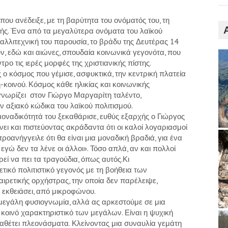
ου ανέδειξε, με τη βαρύτητα του ονόματός του, τη
ής. Ένα από τα μεγαλύτερα ονόματα του λαϊκού
αλλιτεχνική του παρουσία, το βράδυ της Δευτέρας 14
ν, εδώ και αιώνες, σπουδαία κοινωνικά γεγονότα, που
τρο τις ιερές μορφές της χριστιανικής πίστης.
ο κόσμος που γέμισε, ασφυκτικά, την κεντρική πλατεία
-κοινού. Κόσμος κάθε ηλικίας και κοινωνικής
γνωρίζει στον Γιώργο Μαργαρίτη ταλέντο,
 αξιακό κώδικα του λαϊκού πολιτισμού.
 μοναδικότητά του ξεκαθάρισε, ευθύς εξαρχής ο Γιώργος
ίνει και πιστεύοντας ακράδαντα ότι οι καλοί λογαριασμοί
προανήγγειλε ότι θα είναι μια μοναδική βραδιά, για ένα
εγώ δεν τα λένε οι άλλοι». Τόσο απλά, αν και πολλοί
ορεί να πει τα τραγούδια, όπως αυτός.Κι
τικό πολιτιστικό γεγονός με τη βοήθεια των
αιρετικής ορχήστρας, την οποία δεν παρέλειψε,
 εκθειάσει, από μικροφώνου.
μεγάλη φυσιογνωμία, αλλά ας αρκεστούμε σε μια
 κοινό χαρακτηριστικό των μεγάλων. Είναι η ψυχική
ιαθέτει πλεονάσματα. Κλείνοντας μια συναυλία γεμάτη