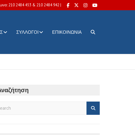
ωνα: 210 2484 453 & 210 2484 942 |
Σ
ΣΎΛΛΟΓΟΙ
ΕΠΙΚΟΙΝΩΝΊΑ
Αναζήτηση