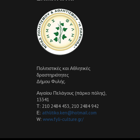
Πολιτιστικές και Αθλητικές
δραστηριότητες
Δήμου Φυλής.
Αιγαίου Πελάγους (πάρκο πόλης),
13341
Τ: 210 2484 453, 210 2484 942
Ε:
athlitiko.ken@hotmail.com
W:
www.fyli-culture.gr/