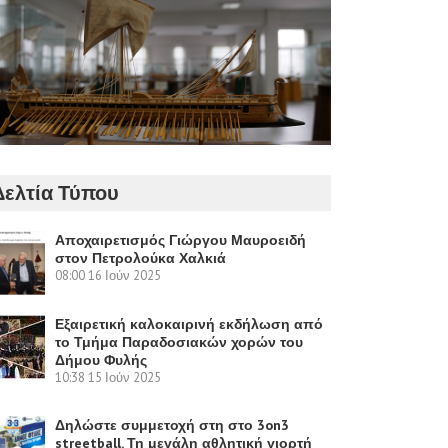
Δελτία Τύπου
Αποχαιρετισμός Γιώργου Μαυροειδή
στον Πετρολούκα Χαλκιά
08:00
16 Ιούν 2025
Εξαιρετική καλοκαιρινή εκδήλωση από
το Τμήμα Παραδοσιακών χορών του
Δήμου Φυλής
10:38
15 Ιούν 2025
Δηλώστε συμμετοχή στη στο 3on3
streetball. Τη μεγάλη αθλητική γιορτή