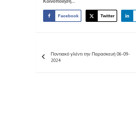
Κοινοποίηση...
Facebook
Twitter
Πλοήγηση
Ποντιακό γλέντι την Παρασκευή 06-09-
άρθρων
2024