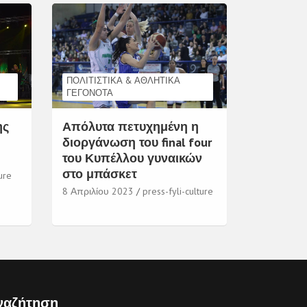
ΠΟΛΙΤΙΣΤΙΚΆ & ΑΘΛΗΤΙΚΆ
ΓΕΓΟΝΌΤΑ
ης
Απόλυτα πετυχημένη η
διοργάνωση του final four
του Κυπέλλου γυναικών
στο μπάσκετ
ure
8 Απριλίου 2023
press-fyli-culture
ναζήτηση