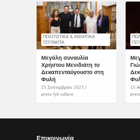
ΠΟΛΙΤΙΣΤΙΚΆ & ΑΘΛΗΤΙΚΆ
ΠΟΛ
ΓΕΓΟΝΌΤΑ
ΓΕ
Μεγάλη συναυλία
Μεγ
Χρήστου Μενιδιάτη το
Γιώ
Δεκαπενταύγουστο στη
Δεκ
Φυλή
Φυ
25 Σεπτεμβρίου 2023
15 Α
press-fyli-culture
press
Επικοινωνία