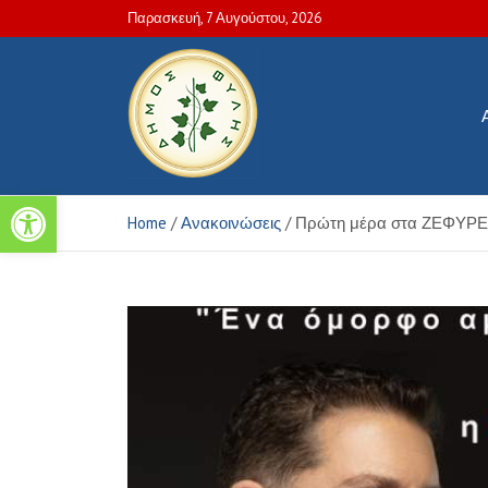
Skip
Παρασκευή, 7 Αυγούστου, 2026
to
content
Ανοίξτε τη γραμμή εργαλείων
Πολιτιστικές και Aθλητικέ
Home
Ανακοινώσεις
Πρώτη μέρα στα ΖΕΦΥΡΕΙ