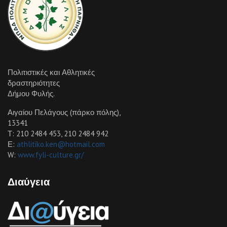
Πολιτιστικές και Αθλητικές
δραστηριότητες
Δήμου Φυλής.
Αιγαίου Πελάγους (πάρκο πόλης),
13341
Τ: 210 2484 453, 210 2484 942
Ε:
athlitiko.ken@hotmail.com
W:
www.fyli-culture.gr/
Διαύγεια