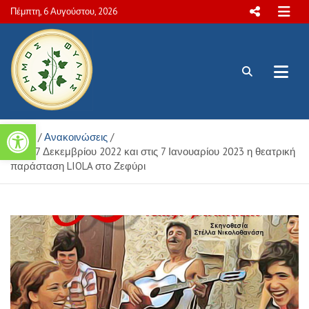
Skip
Πέμπτη, 6 Αυγούστου, 2026
to
content
Πολιτιστικές και Aθλητικές
Ανοίξτε τη γραμμή εργαλείων
Home
Ανακοινώσεις
δραστηριότητες Δήμου Φυλής
Στις 17 Δεκεμβρίου 2022 και στις 7 Ιανουαρίου 2023 η θεατρική
παράσταση LIOLA στο Ζεφύρι