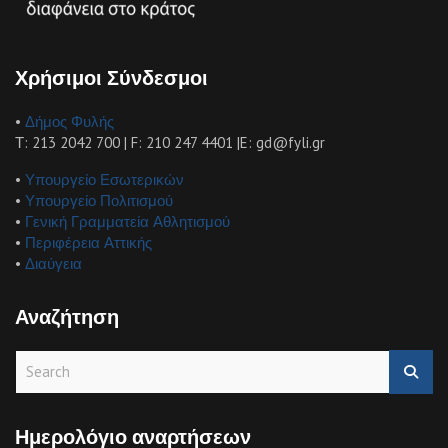
Χρήσιμοι Σύνδεσμοι
•
Δήμος Φυλής
Τ: 213 2042 700 | F: 210 247 4401 |E: gd@fyli.gr
•
Υπουργείο Εσωτερικών
•
Υπουργείο Πολιτισμού
•
Γενική Γραμματεία Αθλητισμού
•
Περιφέρεια Αττικής
•
Διαύγεια
Αναζήτηση
S
e
a
r
Ημερολόγιο αναρτήσεων
c