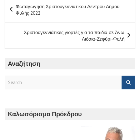
Πλοήγηση
Φωταγώγηση Χριστουγεννιάτικου Δέντρου Δήμου
άρθρων
Φυλής 2022
Χριστουγεννιάτικες γιορτές για τα παιδιά σε Άνω
Λιόσια-Ζεφύρι-Φυλή
Αναζήτηση
S
e
a
r
c
h
Καλωσόρισμα Πρόεδρου