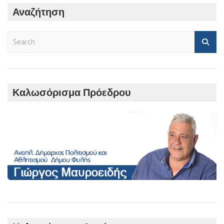
Αναζήτηση
S
e
a
r
c
h
Καλωσόρισμα Πρόεδρου