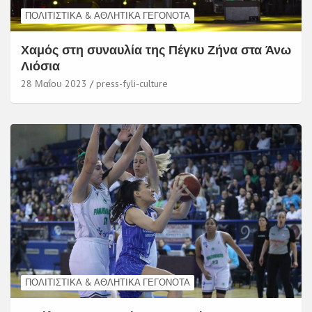
ΠΟΛΙΤΙΣΤΙΚΆ & ΑΘΛΗΤΙΚΆ ΓΕΓΟΝΌΤΑ
Χαμός στη συναυλία της Πέγκυ Ζήνα στα Άνω
Λιόσια
28 Μαΐου 2023
press-fyli-culture
ΠΟΛΙΤΙΣΤΙΚΆ & ΑΘΛΗΤΙΚΆ ΓΕΓΟΝΌΤΑ