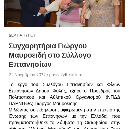
ΔΕΛΤΊΑ ΤΎΠΟΥ
Συγχαρητήρια Γιώργου
Μαυροειδή στο Σύλλογο
Επτανησίων
21 Νοεμβρίου 2022
press-fyli-culture
Το έργο του Συλλόγου Επτανησίων και Φίλων
Επτανήσων Δήμου Φυλής, εξή
ρε ο Πρόεδρος του
Πολιτιστικού και Αθλητικού Οργανισμού
(ΝΠΔΔ
ΠΑΡΝΗΘΑ) Γιώργος Μαυροειδής.
Μιλώντας σε
εκδήλωση, αφιερωμένη στην επέτειο της
Ένωσης των Επτανήσων με την Ελλάδα, που
πραγματοποιήθηκε το Σάββατο 1η Οκτωβρίου, στην
αίθουσα “Μελίνα Μερκούρη” του Δημαρχείου Άνω