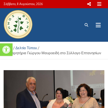
Skip
Σάββατο, 8 Αυγούστου, 2026
to
content
Πολιτιστικές και Aθλητικές
Ανοίξτε τη γραμμή εργαλείων
Home
Δελτία Τύπου
δραστηριότητες Δήμου Φυλής
Συγχαρητήρια Γιώργου Μαυροειδή στο Σύλλογο Επτανησίων