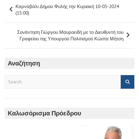
Πλοήγηση
Καρναβάλι Δήμου Φυλής την Κυριακή 10-03-2024
άρθρων
(15:00)
Συνάντηση Γιώργου Μαυροειδή με το Διευθυντή του
Γραφείου της Υπουργού Πολιτισμού Κώστα Μήτση
Αναζήτηση
S
e
a
r
c
h
Καλωσόρισμα Πρόεδρου