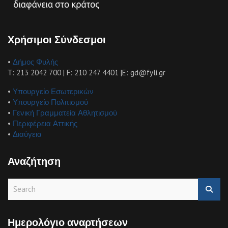
Χρήσιμοι Σύνδεσμοι
•
Δήμος Φυλής
Τ: 213 2042 700 | F: 210 247 4401 |E: gd@fyli.gr
•
Υπουργείο Εσωτερικών
•
Υπουργείο Πολιτισμού
•
Γενική Γραμματεία Αθλητισμού
•
Περιφέρεια Αττικής
•
Διαύγεια
Αναζήτηση
S
e
a
r
Ημερολόγιο αναρτήσεων
c