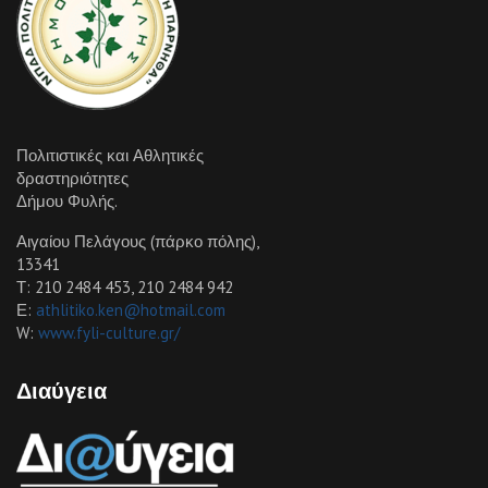
Πολιτιστικές και Αθλητικές
δραστηριότητες
Δήμου Φυλής.
Αιγαίου Πελάγους (πάρκο πόλης),
13341
Τ: 210 2484 453, 210 2484 942
Ε:
athlitiko.ken@hotmail.com
W:
www.fyli-culture.gr/
Διαύγεια