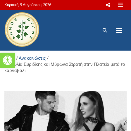
Skip
Κυριακή, 9 Αυγούστου, 2026
to
content
Πολιτιστικές και Aθλητικές
Ανοίξτε τη γραμμή εργαλείων
Home
Ανακοινώσεις
δραστηριότητες Δήμου Φυλής
Συναυλία Ευριδίκης και Μύρωνα Στρατή στην Πλατεία μετά το
καρναβάλι