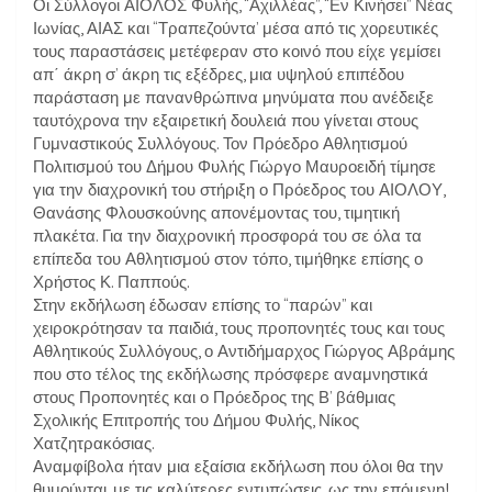
Οι Σύλλογοι ΑΙΟΛΟΣ Φυλής, “Αχιλλέας”, “Εν Κινήσει” Νέας
Ιωνίας, ΑΙΑΣ και “Τραπεζούντα’ μέσα από τις χορευτικές
τους παραστάσεις μετέφεραν στο κοινό που είχε γεμίσει
απ΄ άκρη σ’ άκρη τις εξέδρες, μια υψηλού επιπέδου
παράσταση με πανανθρώπινα μηνύματα που ανέδειξε
ταυτόχρονα την εξαιρετική δουλειά που γίνεται στους
Γυμναστικούς Συλλόγους. Τον Πρόεδρο Αθλητισμού
Πολιτισμού του Δήμου Φυλής Γιώργο Μαυροειδή τίμησε
για την διαχρονική του στήριξη ο Πρόεδρος του ΑΙΟΛΟΥ,
Θανάσης Φλουσκούνης απονέμοντας του, τιμητική
πλακέτα. Για την διαχρονική προσφορά του σε όλα τα
επίπεδα του Αθλητισμού στον τόπο, τιμήθηκε επίσης ο
Χρήστος Κ. Παππούς.
Στην εκδήλωση έδωσαν επίσης το “παρών” και
χειροκρότησαν τα παιδιά, τους προπονητές τους και τους
Αθλητικούς Συλλόγους, ο Αντιδήμαρχος Γιώργος Αβράμης
που στο τέλος της εκδήλωσης πρόσφερε αναμνηστικά
στους Προπονητές και ο Πρόεδρος της Β’ βάθμιας
Σχολικής Επιτροπής του Δήμου Φυλής, Νίκος
Χατζητρακόσιας.
Αναμφίβολα ήταν μια εξαίσια εκδήλωση που όλοι θα την
θυμούνται, με τις καλύτερες εντυπώσεις, ως την επόμενη!