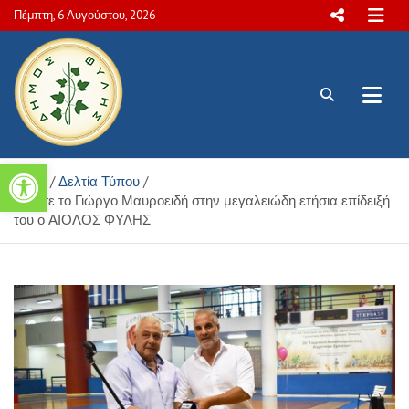
Skip
Πέμπτη, 6 Αυγούστου, 2026
to
content
Πολιτιστικές και Aθλητικές
Ανοίξτε τη γραμμή εργαλείων
Home
Δελτία Τύπου
δραστηριότητες Δήμου Φυλής
Τίμησε το Γιώργο Μαυροειδή στην μεγαλειώδη ετήσια επίδειξή
του ο ΑΙΟΛΟΣ ΦΥΛΗΣ