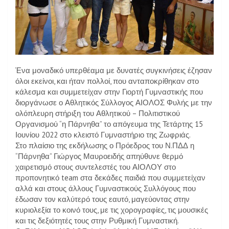
Ένα μοναδικό υπερθέαμα με δυνατές συγκινήσεις έζησαν
όλοι εκείνοι, και ήταν πολλοί, που ανταποκρίθηκαν στο
κάλεσμα και συμμετείχαν στην Γιορτή Γυμναστικής που
διοργάνωσε ο Αθλητικός Σύλλογος ΑΙΟΛΟΣ Φυλής με την
ολόπλευρη στήριξη του Αθλητικού – Πολιτιστικού
Οργανισμού “η Πάρνηθα” το απόγευμα της Τετάρτης 15
Ιουνίου 2022 στο κλειστό Γυμναστήριο της Ζωφριάς.
Στο πλαίσιο της εκδήλωσης ο Πρόεδρος του Ν.ΠΔΔ η
“Πάρνηθα” Γιώργος Μαυροειδής απηύθυνε θερμό
χαιρετισμό στους συντελεστές του ΑΙΟΛΟΥ στο
προπονητικό
team
στα δεκάδες παιδιά που συμμετείχαν
αλλά και στους άλλους Γυμναστικούς Συλλόγους που
έδωσαν τον καλύτερό τους εαυτό, μαγεύοντας στην
κυριολεξία το κοινό τους, με τις χορογραφίες, τις μουσικές
και τις δεξιότητές τους στην Ρυθμική Γυμναστική.