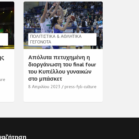
ΠΟΛΙΤΙΣΤΙΚΆ & ΑΘΛΗΤΙΚΆ
ΓΕΓΟΝΌΤΑ
ης
Απόλυτα πετυχημένη η
διοργάνωση του final four
του Κυπέλλου γυναικών
στο μπάσκετ
ure
8 Απριλίου 2023
press-fyli-culture
ναζήτηση