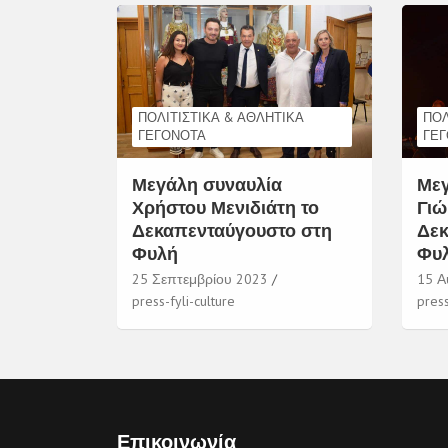
ΠΟΛΙΤΙΣΤΙΚΆ & ΑΘΛΗΤΙΚΆ
ΠΟΛ
ΓΕΓΟΝΌΤΑ
ΓΕ
Μεγάλη συναυλία
Μεγ
Χρήστου Μενιδιάτη το
Γιώ
Δεκαπενταύγουστο στη
Δεκ
Φυλή
Φυ
25 Σεπτεμβρίου 2023
15 Α
press-fyli-culture
press
Επικοινωνία