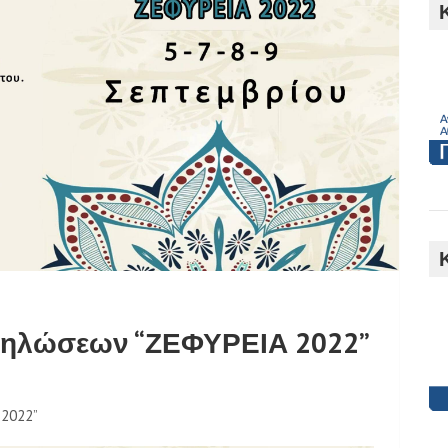
h
δηλώσεων “ΖΕΦΥΡΕΙΑ 2022”
2022”