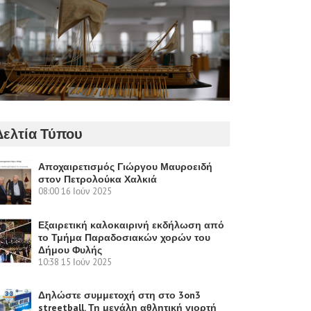
Δελτία Τύπου
Αποχαιρετισμός Γιώργου Μαυροειδή
στον Πετρολούκα Χαλκιά
08:00
16 Ιούν 2025
Εξαιρετική καλοκαιρινή εκδήλωση από
το Τμήμα Παραδοσιακών χορών του
Δήμου Φυλής
10:38
15 Ιούν 2025
Δηλώστε συμμετοχή στη στο 3on3
streetball. Τη μεγάλη αθλητική γιορτή