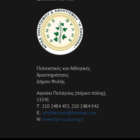
Πολιτιστικές και Αθλητικές
δραστηριότητες
Δήμου Φυλής.
Αιγαίου Πελάγους (πάρκο πόλης),
13341
Τ: 210 2484 453, 210 2484 942
Ε:
athlitiko.ken@hotmail.com
W:
www.fyli-culture.gr/