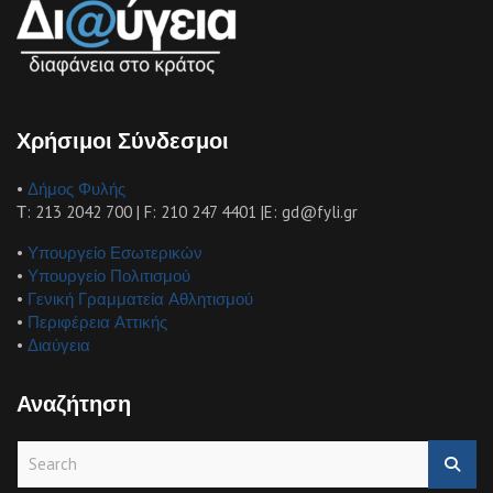
Χρήσιμοι Σύνδεσμοι
•
Δήμος Φυλής
Τ: 213 2042 700 | F: 210 247 4401 |E: gd@fyli.gr
•
Υπουργείο Εσωτερικών
•
Υπουργείο Πολιτισμού
•
Γενική Γραμματεία Αθλητισμού
•
Περιφέρεια Αττικής
•
Διαύγεια
Αναζήτηση
S
e