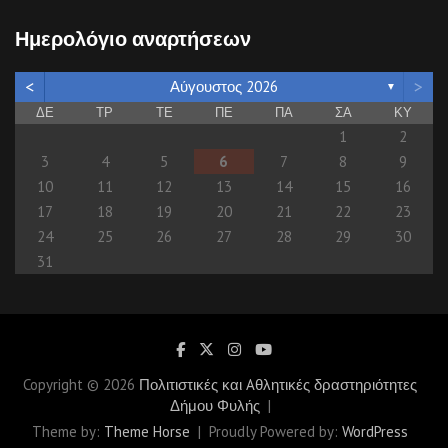
a
r
Ημερολόγιο αναρτήσεων
c
h
<
>
Αύγουστος 2026
▼
ΔΕ
ΤΡ
ΤΕ
ΠΕ
ΠΑ
ΣΑ
ΚΥ
1
2
3
4
5
6
7
8
9
10
11
12
13
14
15
16
17
18
19
20
21
22
23
24
25
26
27
28
29
30
31
Copyright © 2026
Πολιτιστικές και Aθλητικές δραστηριότητες
Δήμου Φυλής
Theme by:
Theme Horse
Proudly Powered by:
WordPress