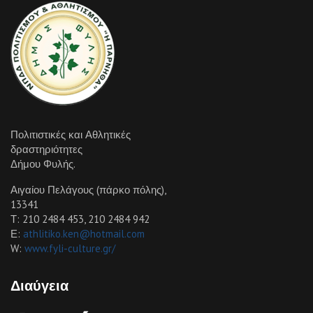
Πολιτιστικές και Αθλητικές
δραστηριότητες
Δήμου Φυλής.
Αιγαίου Πελάγους (πάρκο πόλης),
13341
Τ: 210 2484 453, 210 2484 942
Ε:
athlitiko.ken@hotmail.com
W:
www.fyli-culture.gr/
Διαύγεια