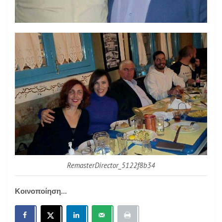
RemasterDirector_5122f8b34
Κοινοποίηση...