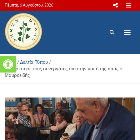
Skip
Πέμπτη, 6 Αυγούστου, 2026
to
content
Πολιτιστικές και Aθλητικές
Ανοίξτε τη γραμμή εργαλείων
Home
Δελτία Τύπου
δραστηριότητες Δήμου Φυλής
Ευχαρίστησε τους συνεργάτες του στην κοπή της πίτας ο
Μαυροειδής