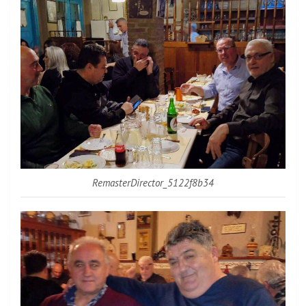
RemasterDirector_5122f8b34