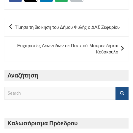
Πλοήγηση
Τίμησε τη διοίκηση του Δήμου Φυλής ο ΔΑΣ Ζεφυρίου
άρθρων
Ευχαριστίες Λεωντίδων σε Παππού-Μαυροειδή και
Κούρκουλο
Αναζήτηση
S
e
a
r
c
h
Καλωσόρισμα Πρόεδρου