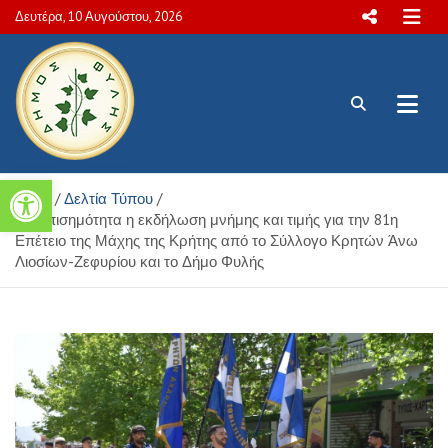
Skip
Δευτέρα, 10 Αυγούστου, 2026
to
content
Πολιτιστικές και Aθλητικές
Ανοίξτε τη γραμμή εργαλείων
Home
Δελτία Τύπου
δραστηριότητες Δήμου Φυλής
Με επισημότητα η εκδήλωση μνήμης και τιμής για την 81η
Επέτειο της Μάχης της Κρήτης από το Σύλλογο Κρητών Άνω
Λιοσίων-Ζεφυρίου και το Δήμο Φυλής