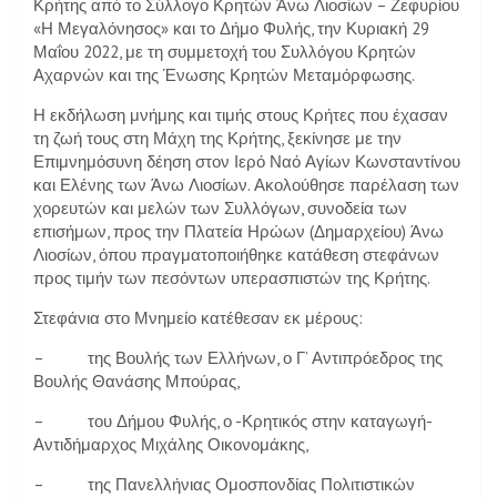
Κρήτης από το Σύλλογο Κρητών Άνω Λιοσίων – Ζεφυρίου
«Η Μεγαλόνησος» και το Δήμο Φυλής, την Κυριακή 29
Μαΐου 2022, με τη συμμετοχή του Συλλόγου Κρητών
Αχαρνών και της Ένωσης Κρητών Μεταμόρφωσης.
Η εκδήλωση μνήμης και τιμής στους Κρήτες που έχασαν
τη ζωή τους στη Μάχη της Κρήτης, ξεκίνησε με την
Επιμνημόσυνη δέηση στον Ιερό Ναό Αγίων Κωνσταντίνου
και Ελένης των Άνω Λιοσίων. Ακολούθησε παρέλαση των
χορευτών και μελών των Συλλόγων, συνοδεία των
επισήμων, προς την Πλατεία Ηρώων (Δημαρχείου) Άνω
Λιοσίων, όπου πραγματοποιήθηκε κατάθεση στεφάνων
προς τιμήν των πεσόντων υπερασπιστών της Κρήτης.
Στεφάνια στο Μνημείο κατέθεσαν εκ μέρους:
– της Βουλής των Ελλήνων, ο Γ’ Αντιπρόεδρος της
Βουλής Θανάσης Μπούρας,
– του Δήμου Φυλής, ο -Κρητικός στην καταγωγή-
Αντιδήμαρχος Μιχάλης Οικονομάκης,
– της Πανελλήνιας Ομοσπονδίας Πολιτιστικών