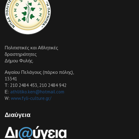
Πολιτιστικές και Αθλητικές
δραστηριότητες
Δήμου Φυλής.
Αιγαίου Πελάγους (πάρκο πόλης),
13341
Τ: 210 2484 453, 210 2484 942
Ε:
athlitiko.ken@hotmail.com
W:
www.fyli-culture.gr/
Διαύγεια