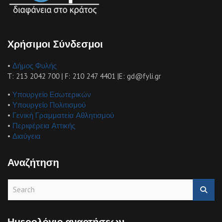
Χρήσιμοι Σύνδεσμοι
•
Δήμος Φυλής
Τ: 213 2042 700 | F: 210 247 4401 |E: gd@fyli.gr
•
Υπουργείο Εσωτερικών
•
Υπουργείο Πολιτισμού
•
Γενική Γραμματεία Αθλητισμού
•
Περιφέρεια Αττικής
•
Διαύγεια
Αναζήτηση
S
e
a
r
Ημερολόγιο αναρτήσεων