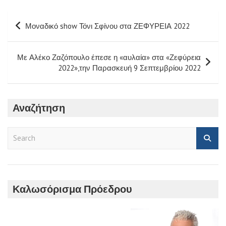
Πλοήγηση
Μοναδικό show Τόνι Σφίνου στα ΖΕΦΥΡΕΙΑ 2022
άρθρων
Με Αλέκο Ζαζόπουλο έπεσε η «αυλαία» στα «Ζεφύρεια
2022»,την Παρασκευή 9 Σεπτεμβρίου 2022
Αναζήτηση
S
e
a
r
c
h
Καλωσόρισμα Πρόεδρου