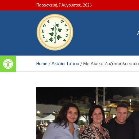
Skip
Παρασκευή, 7 Αυγούστου, 2026
to
content
Ανοίξτε τη γραμμή εργαλείων
Πολιτιστικές και Aθλητικέ
Home
Δελτία Τύπου
Με Αλέκο Ζαζόπουλο έπεσε