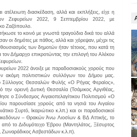
αι ατέλειωτη διασκέδαση, αλλά και εκπλήξεις, είχε η
των Ζεφυρείων 2022,
9 Σεπτεμβρίου 2022, με
έκο Ζαζόπουλο
.
σήκωσε το κοινό με γνωστά τραγούδια δικά του αλλά
αν οι δημότες με πάθος, αλλά και χόρεψαν, μέχρι τις
θουσιασμός των δημοτών ήταν τέτοιος, που κατά τη
 τον Δήμαρχο επικροτώντας την επιλογή του Αλέκου
Ζεφυρείων.
φυρείων 2022 άνοιξε με παραδοσιακούς χορούς που
ών ακόμη πολιτιστικών συλλόγων του Δήμου μας.
ς ο Σύλλογος Θεσσαλών Φυλής «Ο Ρήγας Φεραίος»,
ό την ορεινή Δυτική Θεσσαλία (Τσάμικος Αργιθέας,
ύθησε ο Σύνδεσμος Αιγαιοπελαγίτικου Πολιτισμού «Ο
οίου παρουσίασε χορούς από τα νησιά του Αιγαίου
τικο Συρτό, Ικαριώτικο κ.λπ.) και οι παραδοσιακοί
ακεδόνων – Θρακών Άνω Λιοσίων & ΒΔ Αττικής, το
 από το Διδυμότειχο Έβρου (Μαντηλάτος, Ξέσυρτος
 Ζωναράδικος Ασβεστάδων κ.λ.π).