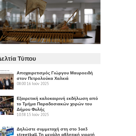
Δελτία Τύπου
Αποχαιρετισμός Γιώργου Μαυροειδή
στον Πετρολούκα Χαλκιά
08:00
16 Ιούν 2025
Εξαιρετική καλοκαιρινή εκδήλωση από
το Τμήμα Παραδοσιακών χορών του
Δήμου Φυλής
10:38
15 Ιούν 2025
Δηλώστε συμμετοχή στη στο 3on3
streetball. Τη μεγάλη αθλητική γιορτή