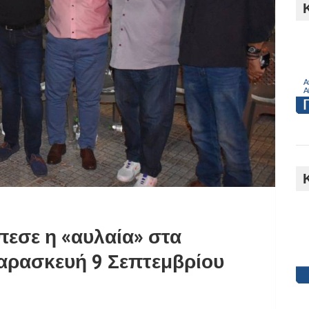
h
πεσε η «αυλαία» στα
Παρασκευή 9 Σεπτεμβρίου