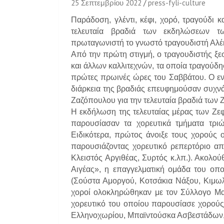
25 Σεπτεμβρίου 2022
press-fyli-culture
Παράδοση, γλέντι, κέφι, χορό, τραγούδι κ
τελευταία βραδιά των εκδηλώσεων 
πρωταγωνιστή το γνωστό τραγουδιστή Αλ
Από την πρώτη στιγμή,
ο
τραγουδιστής ξε
και άλλων καλλιτεχνών, τα οποία τραγούδησ
πρώτες πρωινές ώρες του Σαββάτου. Ο εν
διάρκεια της βραδιάς επευφημούσαν συχνά
Ζαζόπουλου για την τελευταία βραδιά των 
Η εκδήλωση της τελευταίας μέρας των Ζε
παρουσίασαν τα χορευτικά τμήματα τρι
Ειδικότερα, πρώτος άνοιξε τους χορού
παρουσιάζοντας χορευτικό ρεπερτόριο απ
Κλειστός Αργιθέας, Συρτός κ.λπ.). Ακολο
Αιγέας», η επαγγελματική ομάδα του οπ
(Σούστα Αμοργού, Κοτσάκια Νάξου, Κιμωλιά
χοροί ολοκληρώθηκαν με τον Σύλλογο Μ
χορευτικό του οποίου παρουσίασε χορούς
Ελληνοχωρίου, Μπαϊντούσκα Ασβεστάδων,