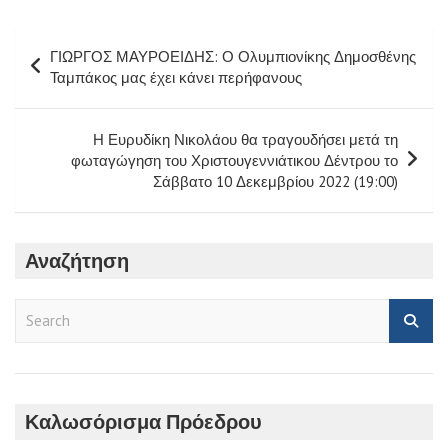
Πλοήγηση
ΓΙΩΡΓΟΣ ΜΑΥΡΟΕΙΔΗΣ: Ο Ολυμπιονίκης Δημοσθένης
άρθρων
Ταμπάκος μας έχει κάνει περήφανους
Η Ευρυδίκη Νικολάου θα τραγουδήσει μετά τη
φωταγώγηση του Χριστουγεννιάτικου Δέντρου το
Σάββατο 10 Δεκεμβρίου 2022 (19:00)
Αναζήτηση
S
e
a
r
c
h
Καλωσόρισμα Πρόεδρου