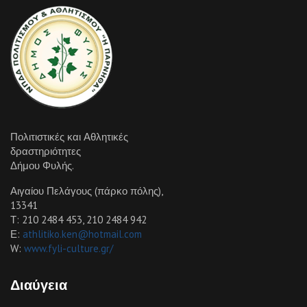
Πολιτιστικές και Αθλητικές
δραστηριότητες
Δήμου Φυλής.
Αιγαίου Πελάγους (πάρκο πόλης),
13341
Τ: 210 2484 453, 210 2484 942
Ε:
athlitiko.ken@hotmail.com
W:
www.fyli-culture.gr/
Διαύγεια