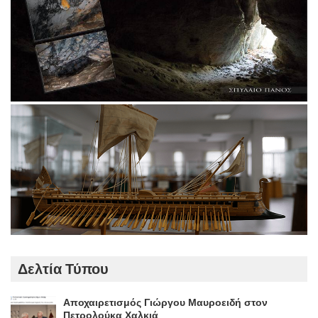
Δελτία Τύπου
Αποχαιρετισμός Γιώργου Μαυροειδή στον
Πετρολούκα Χαλκιά