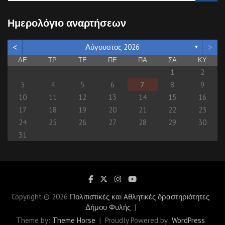
a
r
Ημερολόγιο αναρτήσεων
c
h
<
>
Αύγουστος 2026
▼
ΔΕ
ΤΡ
ΤΕ
ΠΕ
ΠΑ
ΣΑ
ΚΥ
1
2
3
4
5
6
7
8
9
10
11
12
13
14
15
16
17
18
19
20
21
22
23
24
25
26
27
28
29
30
31
Copyright © 2026
Πολιτιστικές και Aθλητικές δραστηριότητες
Δήμου Φυλής
Theme by:
Theme Horse
Proudly Powered by:
WordPress