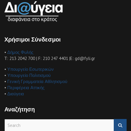
Χρήσιμοι Σύνδεσμοι
•
Δήμος Φυλής
Τ: 213 2042 700 | F: 210 247 4401 |E: gd@fyli.gr
•
Υπουργείο Εσωτερικών
•
Υπουργείο Πολιτισμού
•
Γενική Γραμματεία Αθλητισμού
•
Περιφέρεια Αττικής
•
Διαύγεια
Αναζήτηση
S
e