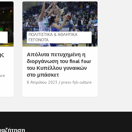
ΠΟΛΙΤΙΣΤΙΚΆ & ΑΘΛΗΤΙΚΆ
ΓΕΓΟΝΌΤΑ
ης
Απόλυτα πετυχημένη η
διοργάνωση του final four
του Κυπέλλου γυναικών
στο μπάσκετ
ure
8 Απριλίου 2023
press-fyli-culture
ναζήτηση