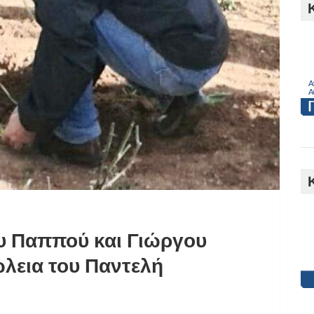
h
υ Παππού και Γιώργου
λεια του Παντελή