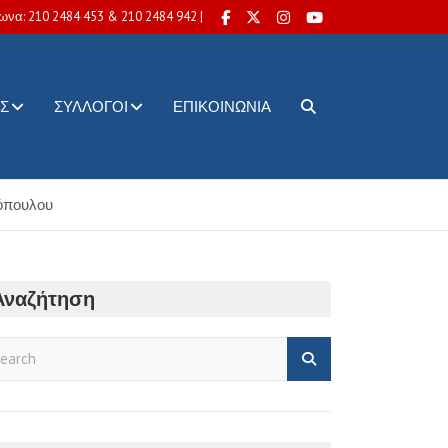
ωνα: 210 2484 453 & 210 2484 942 |
Σ
ΣΎΛΛΟΓΟΙ
ΕΠΙΚΟΙΝΩΝΊΑ
γόπουλου
Αναζήτηση