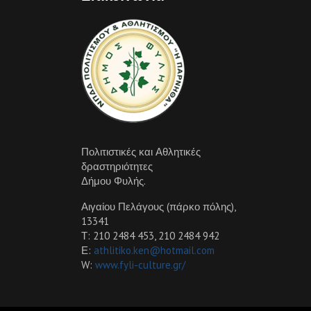
Πολιτιστικές και Αθλητικές
δραστηριότητες
Δήμου Φυλής.
Αιγαίου Πελάγους (πάρκο πόλης),
13341
Τ: 210 2484 453, 210 2484 942
Ε:
athlitiko.ken@hotmail.com
W:
www.fyli-culture.gr/