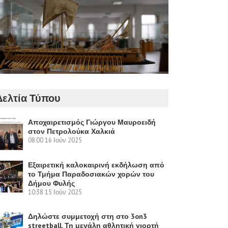
Δελτία Τύπου
Αποχαιρετισμός Γιώργου Μαυροειδή
στον Πετρολούκα Χαλκιά
08:00
16 Ιούν 2025
Εξαιρετική καλοκαιρινή εκδήλωση από
το Τμήμα Παραδοσιακών χορών του
Δήμου Φυλής
10:38
15 Ιούν 2025
Δηλώστε συμμετοχή στη στο 3on3
streetball. Τη μεγάλη αθλητική γιορτή