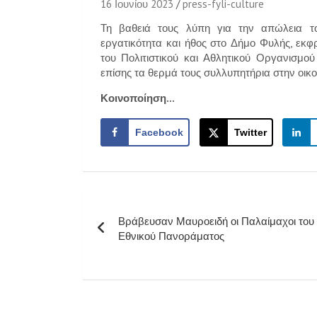
16 Ιουνίου 2023
press-fyli-culture
Τη βαθειά τους λύπη για την απώλεια τ
εργατικότητα και ήθος στο Δήμο Φυλής, εκ
του Πολιτιστικού και Αθλητικού Οργανισμ
επίσης τα θερμά τους συλλυπητήρια στην οικο
Κοινοποίηση...
Facebook
Twitter
Πλοήγηση
Βράβευσαν Μαυροειδή οι Παλαίμαχοι του
άρθρων
Εθνικού Πανοράματος