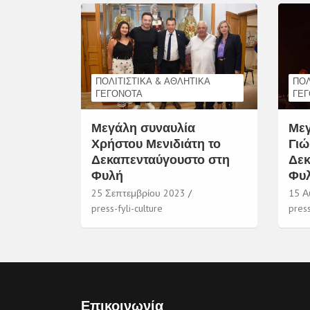
ΠΟΛΙΤΙΣΤΙΚΆ & ΑΘΛΗΤΙΚΆ
ΠΟΛ
ΓΕΓΟΝΌΤΑ
ΓΕ
Μεγάλη συναυλία
Μεγ
Χρήστου Μενιδιάτη το
Γιώ
Δεκαπενταύγουστο στη
Δεκ
Φυλή
Φυ
25 Σεπτεμβρίου 2023
15 Α
press-fyli-culture
press
Επικοινωνία