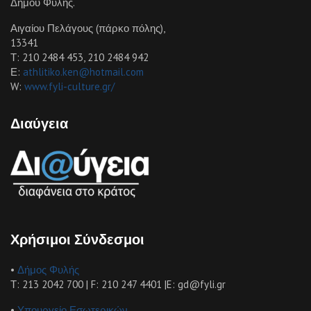
Δήμου Φυλής.
Αιγαίου Πελάγους (πάρκο πόλης),
13341
Τ: 210 2484 453, 210 2484 942
Ε:
athlitiko.ken@hotmail.com
W:
www.fyli-culture.gr/
Διαύγεια
Χρήσιμοι Σύνδεσμοι
•
Δήμος Φυλής
Τ: 213 2042 700 | F: 210 247 4401 |E: gd@fyli.gr
•
Υπουργείο Εσωτερικών