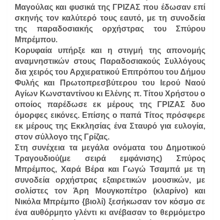
Μαγούλας και φυσικά της ΓΡΙΖΑΣ που έδωσαν επί
σκηνής τον καλύτερό τους εαυτό, με τη συνοδεία
της παραδοσιακής ορχήστρας του Σπύρου
Μπρέμπου.
Κορυφαία υπήρξε και η στιγμή της απονομής
αναμνηστικών στους Παραδοσιακούς Συλλόγους
δια χειρός του Αρχιερατικού Επιτρόπου του Δήμου
Φυλής και Πρωτοπρεσβύτερου του Ιερού Ναού
Αγίων Κωνσταντίνου κι Ελένης π. Τίτου Χρήστου ο
οποίος παρέδωσε εκ μέρους της ΓΡΙΖΑΣ δυο
όμορφες εικόνες. Επίσης ο παπά Τίτος πρόσφερε
εκ μέρους της Εκκλησίας ένα Σταυρό για ευλογία,
στον σύλλογο της Γρίζας.
Στη συνέχεια τα μεγάλα ονόματα του Δημοτικού
Τραγουδιού(με σειρά εμφάνισης) Σπύρος
Μπρέμπος, Χαρά Βέρα και Γωγώ Τσαμπά με τη
συνοδεία ορχήστρας εξαιρετικών μουσικών, με
σολίστες τον Άρη Μουγκοπέτρο (κλαρίνο) και
Νικόλα Μπρέμπο {βιολί) ξεσήκωσαν τον κόσμο σε
ένα αυθόρμητο γλέντι κι ανέβασαν το θερμόμετρο