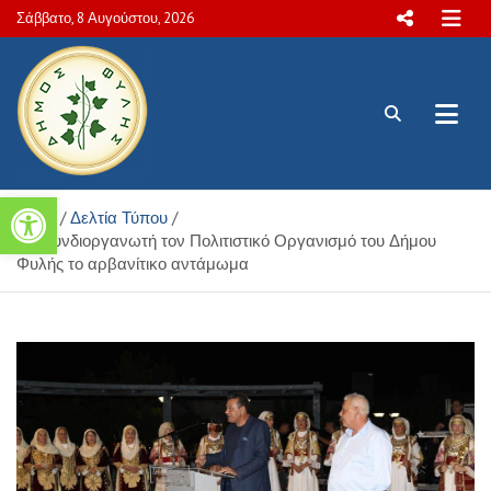
Skip
Σάββατο, 8 Αυγούστου, 2026
to
content
Πολιτιστικές και Aθλητικές
Ανοίξτε τη γραμμή εργαλείων
Home
Δελτία Τύπου
δραστηριότητες Δήμου Φυλής
Με συνδιοργανωτή τον Πολιτιστικό Οργανισμό του Δήμου
Φυλής το αρβανίτικο αντάμωμα