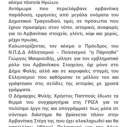
κόσμο πλατεία Ηρώων.
Αντάμωμα που περιελάμβανε αρβανίτικη
παράδοση, ερμηνείες από μεγάλα ονόματα του
Δημοτικού Τραγουδιού, τιμές σε πρόσωπα που
έχουν προσφέρει στον τόπο, ιστορικές αναφορές
για το Αρβανίτικο στοιχείο, γλέντι, κέφι και χορός,
μέχρι πρωίας.
Καλωσορίζοντας τον κόσμο ο Πρόεδρος του
Ν.Π.Δ.Δ Αθλητισμού – Πολιτισμού “η Πάρνηθα”
Γιώργος Μαυροειδής, μίλησε για τον εμβληματικό
ρόλο του Αρβανίτικου Στοιχείου, όχι μόνο στο
Δήμο Φυλής αλλά και σε κορυφαίες στιγμές του
Ελληνισμού που καθόρισαν το μέλλον του και
γράφτηκαν στις σελίδες της ιστορίας με χρυσά
γράμματα.
Ο Δήμαρχος Φυλής Χρήστος Παππούς έδωσε τα
θερμά του συγχαρητήρια στη ΓΡΙΖΑ για το
πολύτιμο έργο της και υπογράμμισε πως μέσα σε
σύντομο διάστημα θα βρίσκεται πλέον στην
Αρβανίτικη Στέγη της που έχει ολοκληρωθεί και θα