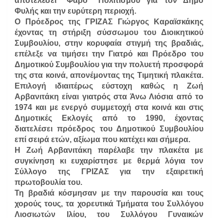
αποτελέσει “Φάρο” Πολιτισμού για τον Δήμο
Φυλής και την ευρύτερη περιοχή.
Ο Πρόεδρος της ΓΡΙΖΑΣ Γιώργος Καραϊσκάκης
έχοντας τη στήριξη σύσσωμου του Διοικητικού
Συμβουλίου, στην κορυφαία στιγμή της βραδιάς,
επέλεξε να τιμήσει την Γιατρό και Πρόεδρο του
Δημοτικού Συμβουλίου για την πολυετή προσφορά
της στα κοινά, απονέμοντας της Τιμητική πλακέτα.
Επιλογή ιδιαιτέρως εύστοχη καθώς η Ζωή
Αρβανιτάκη είναι γιατρός στα Άνω Λιόσια από το
1974 και με ενεργό συμμετοχή στα κοινά και στις
Δημοτικές Εκλογές από το 1990, έχοντας
διατελέσει πρόεδρος του Δημοτικού Συμβουλίου
επί σειρά ετών, αξίωμα που κατέχει και σήμερα.
Η Ζωή Αρβανιτάκη παρέλαβε την πλακέτα με
συγκίνηση κι ευχαρίστησε με θερμά λόγια τον
Σύλλογο της ΓΡΙΖΑΣ για την εξαιρετική
πρωτοβουλία του.
Τη βραδιά κόσμησαν με την παρουσία και τους
χορούς τους, τα χορευτικά Τμήματα του Συλλόγου
Λιοσιωτών Ιλίου, του Συλλόγου Γυναικών