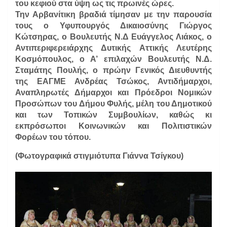
του κεφιού στα ύψη ως τις πρωινές ώρες.
Την Αρβανίτικη βραδιά τίμησαν με την παρουσία
τους ο Υφυπουργός Δικαιοσύνης Γιώργος
Κώτσηρας, ο Βουλευτής Ν.Δ Ευάγγελος Λιάκος, ο
Αντιπεριφερειάρχης Δυτικής Αττικής Λευτέρης
Κοσμόπουλος, ο Α’ επιλαχών Βουλευτής Ν.Δ.
Σταμάτης Πουλής, ο πρώην Γενικός Διευθυντής
της ΕΑΓΜΕ Ανδρέας Τσώκος, Αντιδήμαρχοι,
Αναπληρωτές Δήμαρχοι και Πρόεδροι Νομικών
Προσώπων του Δήμου Φυλής, μέλη του Δημοτικού
και των Τοπικών Συμβουλίων, καθώς κι
εκπρόσωποι Κοινωνικών και Πολιτιστικών
Φορέων του τόπου.
(Φωτογραφικά στιγμιότυπα Γιάννα Τσίγκου)